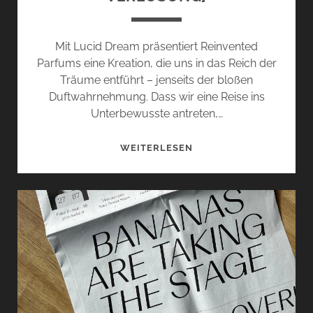
Mit Lucid Dream präsentiert Reinvented
Parfums eine Kreation, die uns in das Reich der
Träume entführt – jenseits der bloßen
Duftwahrnehmung. Dass wir eine Reise ins
Unterbewusste antreten,…
LUCID
WEITERLESEN
DREAM
VON
REINVENTED
PARFUMS
–
FLÜSTERN
ZWISCHEN
DEN
WELTEN