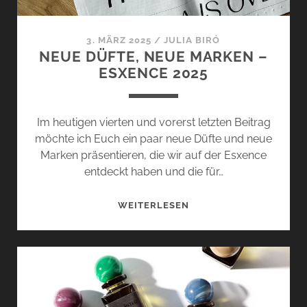
[+
VERLOSUNG]
3. MÄRZ 2025
/
JULIA BIRÓ
NEUE DÜFTE, NEUE MARKEN –
ESXENCE 2025
Im heutigen vierten und vorerst letzten Beitrag
möchte ich Euch ein paar neue Düfte und neue
Marken präsentieren, die wir auf der Esxence
entdeckt haben und die für…
NEUE
WEITERLESEN
DÜFTE,
NEUE
MARKEN
–
ESXENCE
2025