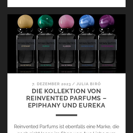
SACRED
BOND
UND
PHEROMONES
VON
REINVENTED
PARFUMS
7. DEZEMBER 2023
/
JULIA BIRÓ
DIE KOLLEKTION VON
REINVENTED PARFUMS –
EPIPHANY UND EUREKA
Reinvented Parfums ist ebenfalls eine Marke, die