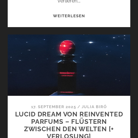
verlieren.…
JAHRESRÜCKBLICK
WEITERLESEN
2025
–
SEPTEMBER
&
OKTOBER
17. SEPTEMBER 2025
/
JULIA BIRÓ
LUCID DREAM VON REINVENTED
PARFUMS – FLÜSTERN
ZWISCHEN DEN WELTEN [+
VERLOSUNG]