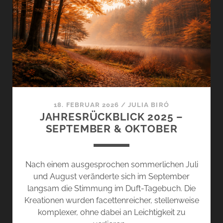
BLEU
SALIN,
AETHER
AURA,
TIARÉ
DE
TAHITI
UND
COLOGNE
18. FEBRUAR 2026
/
JULIA BIRÓ
ONE
JAHRESRÜCKBLICK 2025 –
SEPTEMBER & OKTOBER
Nach einem ausgesprochen sommerlichen Juli
und August veränderte sich im September
langsam die Stimmung im Duft-Tagebuch. Die
Kreationen wurden facettenreicher, stellenweise
komplexer, ohne dabei an Leichtigkeit zu