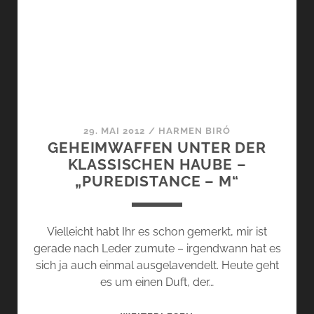
GESCHENK
DES
GÖTTLICHEN
WINDS
29. MAI 2012
/
HARMEN BIRÓ
GEHEIMWAFFEN UNTER DER
KLASSISCHEN HAUBE –
„PUREDISTANCE – M“
Vielleicht habt Ihr es schon gemerkt, mir ist
gerade nach Leder zumute – irgendwann hat es
sich ja auch einmal ausgelavendelt. Heute geht
es um einen Duft, der…