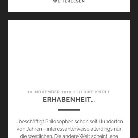
GEHEIMWAFFEN
WEITERLESEN
UNTER
DER
KLASSISCHEN
HAUBE
–
„PUREDISTANCE
–
M“
10. NOVEMBER 2010
/
ULRIKE KNÖLL
ERHABENHEIT…
… beschäftigt Philosophen schon seit Hunderten
von Jahren – interessanterweise allerdings nur
die westlichen. Die andere Welt scheint jene