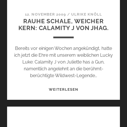
12. NOVEMBER 2009
/
ULRIKE KNÖLL
RAUHE SCHALE, WEICHER
KERN: CALAMITY J VON JHAG.
Bereits vor einigen Wochen angekündigt, hatte
ich jetzt die Ehre mit unserem weiblichen Lucky
Luke: Calamity J von Juliette has a Gun,
namentlich angelehnt an die berühmt-
berüchtigte Wildwest-Legende…
RAUHE
WEITERLESEN
SCHALE,
WEICHER
KERN:
CALAMITY
J