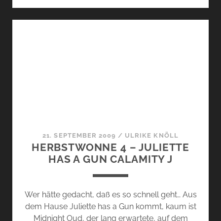
IM
PELZ
ODER:
MIDNIGHT
OUD
VON
JULIETTE
HAS
A
GUN.
21. SEPTEMBER 2009
/
ULRIKE KNÖLL
HERBSTWONNE 4 – JULIETTE
HAS A GUN CALAMITY J
Wer hätte gedacht, daß es so schnell geht… Aus
dem Hause Juliette has a Gun kommt, kaum ist
Midnight Oud, der lang erwartete, auf dem