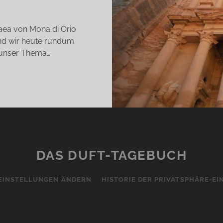
aea von Mona di Orio
ind wir heute rundum
 unser Thema…
NA
IO
RFUMES
DAS DUFT-TAGEBUCH
E
EINSTELLUNGEN ÄNDERN
HISTORIE DER PRIVATSPHÄRE-E
S
NDELHOLZ