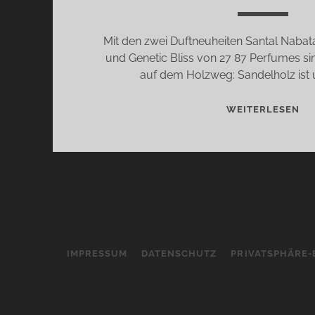
Mit den zwei Duftneuheiten Santal Nabat
und Genetic Bliss von 27 87 Perfumes s
auf dem Holzweg: Sandelholz ist
MO
WEITERLESEN
DI
OR
&
27
87
PE
–
OD
IMPRESSUM
DATENSCHUTZ
PRIVATSPHÄRE-
AN
DA
SA