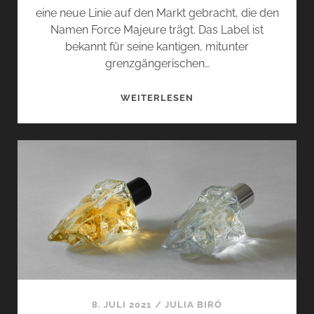
eine neue Linie auf den Markt gebracht, die den
Namen Force Majeure trägt. Das Label ist
bekannt für seine kantigen, mitunter
grenzgängerischen…
FORCE
WEITERLESEN
MAJEURE
VON
BEAUFORT
LONDON
–
HÖHERE
GEWALT
8. JULI 2021
/
JULIA BIRÓ