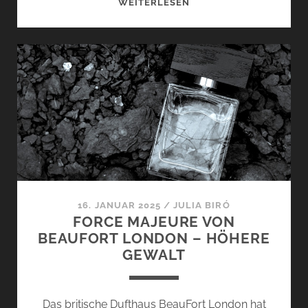
CAPE
WEITERLESEN
WRATH
UND
THE
GRUDGE
VON
BEAUFORT
LONDON
–
FORCE
MAJEURE
16. JANUAR 2025
/
JULIA BIRÓ
FORCE MAJEURE VON
BEAUFORT LONDON – HÖHERE
GEWALT
Das britische Dufthaus BeauFort London hat