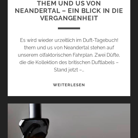
THEM UND US VON
NEANDERTAL – EIN BLICK IN DIE
VERGANGENHEIT
Es wird wieder urzeitlich im Duft-Tagebuch!
them und us von Neandertal stehen auf
unserem olfaktorischen Fahrplan. Zwei Düfte,
die die Kollektion des britischen Duftlabels –
Stand jetzt –…
THEM
WEITERLESEN
UND
US
VON
NEANDERTAL
–
EIN
BLICK