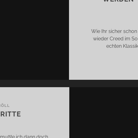
Wie Ihr sicher schon 
wieder Creed im Sor
echten Klassi
NÖLL
DRITTE
 mußte ich dann doch