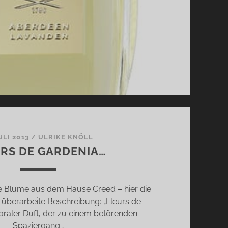
JULI 2013
/
ULRIKE KNÖLL
RS DE GARDENIA…
ste Blume aus dem Hause Creed – hier die
t überarbeite Beschreibung: „Fleurs de
loraler Duft, der zu einem betörenden
Spaziergang…