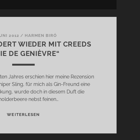
JUNI 2012
/
HARMEN BIRÓ
ERT WIEDER MIT CREEDS
IE DE GENIÈVRE“
en Jahres erschien hier meine Rezension
iper Sling, für mich als Gin-Freund eine
kung, wurde doch in diesem Duft die
olderbeere nebst feinen…
ES
WEITERLESEN
WACHOLDERT
WIEDER
MIT