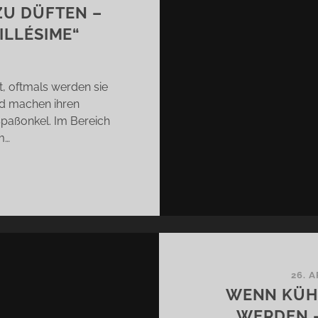
U DÜFTEN –
ILLÉSIME“
it, oftmals werden sie
und machen ihren
paßonkel. Im Bereich
m…
RTE
RSCHMELZEN
FTEN
EEDS
ABAROME
26. A
LLÉSIME“
WENN KÜH
WERDEN –