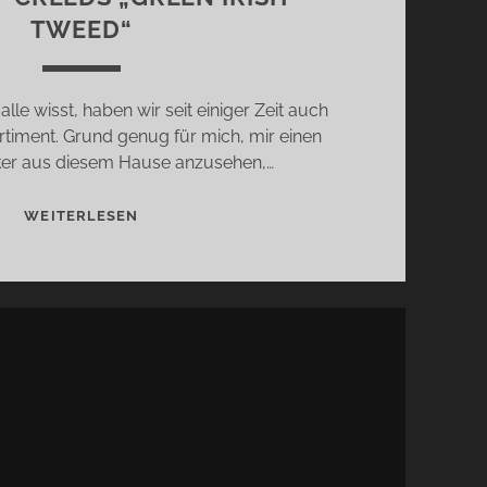
TWEED“
alle wisst, haben wir seit einiger Zeit auch
timent. Grund genug für mich, mir einen
ker aus diesem Hause anzusehen,…
WENN
WEITERLESEN
KÜHLE
WASSER
ERWACHSEN
WERDEN
–
CREEDS
„GREEN
IRISH
TWEED“