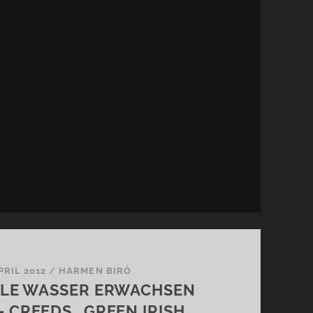
PRIL 2012
/
HARMEN BIRÓ
LE WASSER ERWACHSEN
 CREEDS „GREEN IRISH