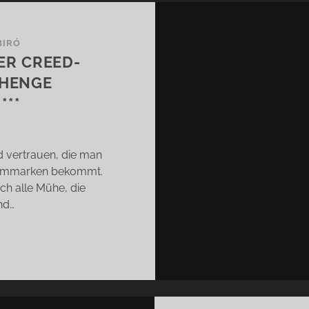
BIRÓ
ER CREED-
EHENGE
***
nd vertrauen, die man
fummarken bekommt.
ch alle Mühe, die
nd…
*EILMELDUNG:
TIKER
EED-
AKON
I