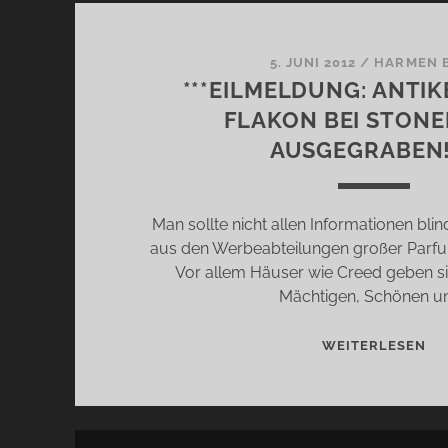
5. JUNI 2012
/
HARMEN 
***EILMELDUNG: ANTIK
FLAKON BEI STON
AUSGEGRABEN!
Man sollte nicht allen Informationen bli
aus den Werbeabteilungen großer Par
Vor allem Häuser wie Creed geben si
Mächtigen, Schönen u
**
WEITERLESEN
AN
CR
FL
BE