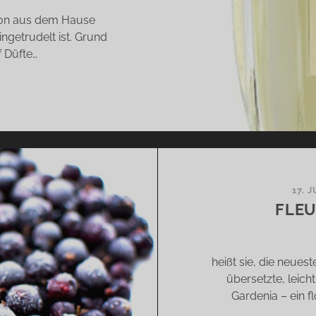
tion aus dem Hause
ngetrudelt ist. Grund
f Düfte…
QUA
IGINALE
17. 
FLEU
heißt sie, die neue
übersetzte, leich
Gardenia – ein f