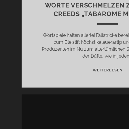
WORTE VERSCHMELZEN Z
CREEDS „TABAROME M
Wortspiele halten allerlei Fallstricke bere
zum Bleistift höchst kalauerartig 
Produzenten im Nu zum altertümlichen S
der Düfte, wie in jede
WO
WEITERLESEN
VE
ZU
DÜ
–
CR
„T
MI