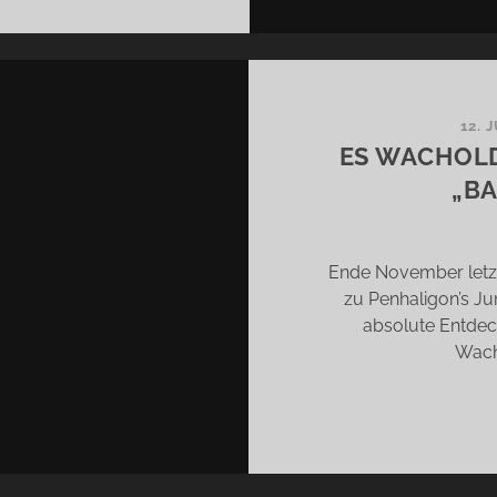
DUSCHT
BEN
LL…
12. 
ES WACHOLD
„BA
Ende November letzt
zu Penhaligon’s Jun
absolute Entdec
Wach