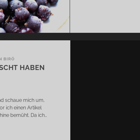
N BIRÓ
SCHT HABEN
und schaue mich um,
 ich einen Artikel
hine bemüht. Da ich…
MIT
POLEON