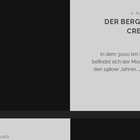
ONEHENGE
SGEGRABEN!***
1. J
DER BERG 
REE
In dem 3000 km 
befindet sich der Mo
den 1980er Jahren, 
BIRÓ