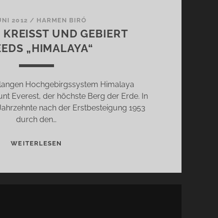
UNI 2012
/
HARMEN BIRÓ
KREISST UND GEBIERT C
DS „HIMALAYA“
langen Hochgebirgssystem Himalaya
unt Everest, der höchste Berg der Erde. In
Jahrzehnte nach der Erstbesteigung 1953
durch den…
DER
WEITERLESEN
BERG
KREISST U
ND G
EBIERT C
REEDS „
HIMALAYA“