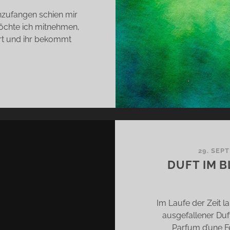
anzufangen schien mir
möchte ich mitnehmen,
rt und ihr bekommt
3,
S
UE
HR…
29. SEP
DUFT IM 
Im Laufe der Zeit 
ausgefallener Duf
Parfum d’une F