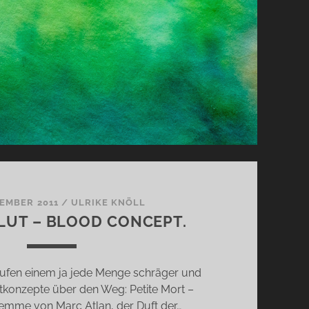
TEMBER 2011
/
ULRIKE KNÖLL
BLUT – BLOOD CONCEPT.
laufen einem ja jede Menge schräger und
tkonzepte über den Weg: Petite Mort –
emme von Marc Atlan, der Duft der…