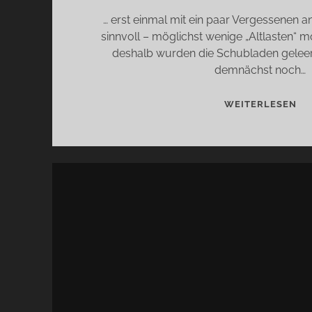
… erst einmal mit ein paar Vergessenen 
sinnvoll – möglichst wenige „Altlasten“ 
deshalb wurden die Schubladen gelee
demnächst noch…
201
WEITERLESEN
DA
NE
JA