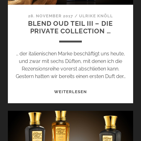
28. NOVEMBER 2017
/
ULRIKE KNÖLL
BLEND OUD TEIL III – DIE
PRIVATE COLLECTION …
… der italienischen Marke beschäftigt uns heute,
und zwar mit sechs Düften, mit denen ich die
Rezensionsreihe vorerst abschließen kann.
Gestern hatten wir bereits einen ersten Duft der…
BLEND
WEITERLESEN
OUD
TEIL
III
–
DIE
PRIVATE