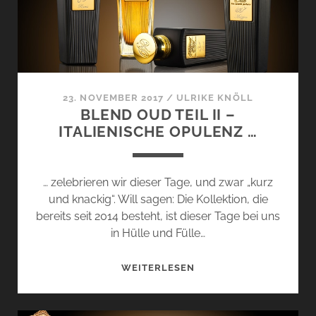
COLLECTION
…
23. NOVEMBER 2017
/
ULRIKE KNÖLL
BLEND OUD TEIL II –
ITALIENISCHE OPULENZ …
… zelebrieren wir dieser Tage, und zwar „kurz
und knackig“. Will sagen: Die Kollektion, die
bereits seit 2014 besteht, ist dieser Tage bei uns
in Hülle und Fülle…
BLEND
WEITERLESEN
OUD
TEIL