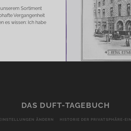
u unserem Sortiment
ebhafte Vergangenheit
n es wissen: Ich habe
T
KINSONS
99…
G
DAS DUFT-TAGEBUCH
EINSTELLUNGEN ÄNDERN
HISTORIE DER PRIVATSPHÄRE-E