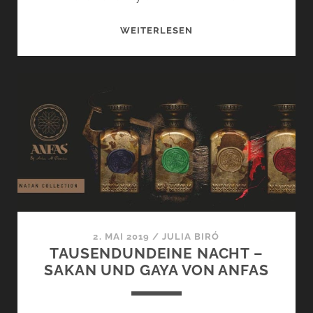
DUFTENDES
WEITERLESEN
ARABIEN
–
WATAN
UND
ISHQ
VON
ANFAS
2. MAI 2019
/
JULIA BIRÓ
TAUSENDUNDEINE NACHT –
SAKAN UND GAYA VON ANFAS