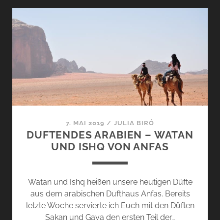
SAMAHA
VON
ANFAS
–
ZWISCHEN
LEICHTIGKEIT
UND
TIEFE
7. MAI 2019
/
JULIA BIRÓ
DUFTENDES ARABIEN – WATAN
UND ISHQ VON ANFAS
Watan und Ishq heißen unsere heutigen Düfte
aus dem arabischen Dufthaus Anfas. Bereits
letzte Woche servierte ich Euch mit den Düften
Sakan und Gaya den ersten Teil der…