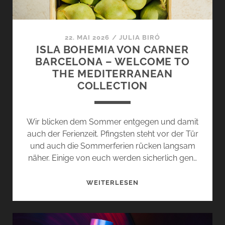
EXTRÈME
COLLECTION
BEKOMMT
22. MAI 2026
/
JULIA BIRÓ
ZUWACHS
ISLA BOHEMIA VON CARNER
BARCELONA – WELCOME TO
THE MEDITERRANEAN
COLLECTION
Wir blicken dem Sommer entgegen und damit
auch der Ferienzeit. Pfingsten steht vor der Tür
und auch die Sommerferien rücken langsam
näher. Einige von euch werden sicherlich gen…
ISLA
WEITERLESEN
BOHEMIA
VON
CARNER