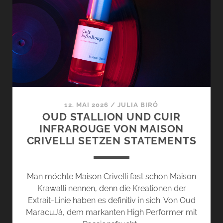
BARCELONA
–
WELCOME
TO
THE
MEDITERRANEAN
COLLECTION
12. MAI 2026
/
JULIA BIRÓ
OUD STALLION UND CUIR
INFRAROUGE VON MAISON
CRIVELLI SETZEN STATEMENTS
Man möchte Maison Crivelli fast schon Maison
Krawalli nennen, denn die Kreationen der
Extrait-Linie haben es definitiv in sich. Von Oud
MaracuJá, dem markanten High Performer mit