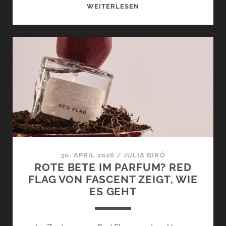
TEAM
WEITERLESEN
VANILLE
ODER
TEAM
PISTAZIE?
LOST
IN
VANILLATOPIA
UND
PISTACHIO
VOODOO
CHILD
VON
30. APRIL 2026
/
JULIA BIRÓ
IGGYWOO
ROTE BETE IM PARFUM? RED
[+
FLAG VON FASCENT ZEIGT, WIE
VERLOSUNG]
ES GEHT