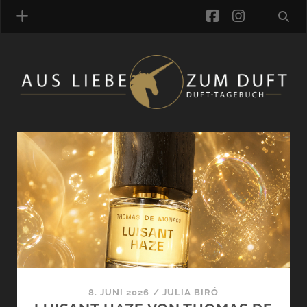
facebook
instagra
ÜBER UNS
DUFTVERZEICHNIS
MANUFAKTUREN
Das
DUFTNOTEN
Duft-
KOMMENTARE
KATEGORIEN
Tagebuch
SCHLAGWORTE
LINK-SAMMLUNG
Beiträge
ARTIKEL-ARCHIV
ONLINE-SHOP
8. JUNI 2026
/
JULIA BIRÓ
DAS ALZD-TEAM