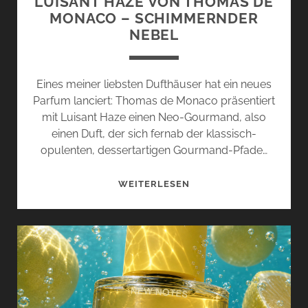
LUISANT HAZE VON THOMAS DE
MONACO – SCHIMMERNDER
NEBEL
Eines meiner liebsten Dufthäuser hat ein neues
Parfum lanciert: Thomas de Monaco präsentiert
mit Luisant Haze einen Neo-Gourmand, also
einen Duft, der sich fernab der klassisch-
opulenten, dessertartigen Gourmand-Pfade…
LUISANT
WEITERLESEN
HAZE
VON
THOMAS
DE
MONACO
–
SCHIMMERNDER