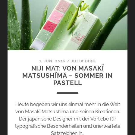
NOTES
–
ALLES
AUF
GELB
1. JUNI 2026
/
JULIA BIRÓ
NIJI MAT; VON MASAKÏ
MATSUSHÏMA – SOMMER IN
PASTELL
Heute begeben wir uns einmal mehr in die Welt
von Masakï Matsushïma und seinen Kreationen.
Der japanische Designer mit der Vorliebe für
typografische Besonderheiten und unerwartete
Satzzeichen in…