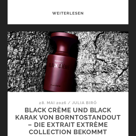
NIJI
WEITERLESEN
MAT;
VON
MASAKÏ
MATSUSHÏMA
–
SOMMER
IN
PASTELL
28. MAI 2026
/
JULIA BIRÓ
BLACK CRÈME UND BLACK
KARAK VON BORNTOSTANDOUT
– DIE EXTRAIT EXTRÈME
COLLECTION BEKOMMT