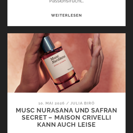
Passionsfrucht…
OUD
WEITERLESEN
STALLION
UND
CUIR
INFRAROUGE
VON
MAISON
CRIVELLI
SETZEN
STATEMENTS
10. MAI 2026
/
JULIA BIRÓ
MUSC NURASANA UND SAFRAN
SECRET – MAISON CRIVELLI
KANN AUCH LEISE