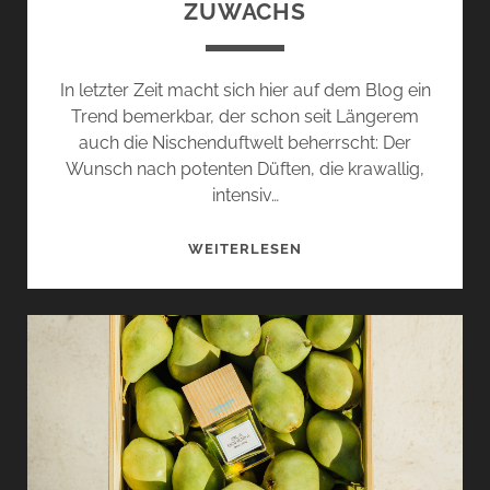
ZUWACHS
In letzter Zeit macht sich hier auf dem Blog ein
Trend bemerkbar, der schon seit Längerem
auch die Nischenduftwelt beherrscht: Der
Wunsch nach potenten Düften, die krawallig,
intensiv…
BLACK
WEITERLESEN
CRÈME
UND
BLACK
KARAK
VON
BORNTOSTANDOUT
–
DIE
EXTRAIT