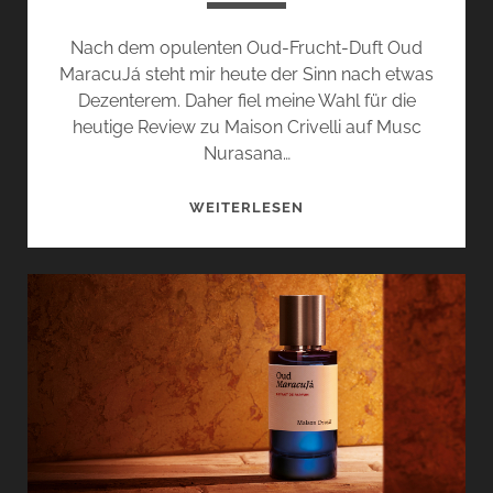
Nach dem opulenten Oud-Frucht-Duft Oud
MaracuJá steht mir heute der Sinn nach etwas
Dezenterem. Daher fiel meine Wahl für die
heutige Review zu Maison Crivelli auf Musc
Nurasana…
MUSC
WEITERLESEN
NURASANA
UND
SAFRAN
SECRET
–
MAISON
CRIVELLI
KANN
AUCH
LEISE