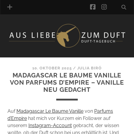
facebook
instagra
ÜBER UNS
DUFTVERZEICHNIS
MANUFAKTUREN
DUFTNOTEN
10. OKTOBER 2025
/
JULIA BIRÓ
MADAGASCAR LE BAUME VANILLE
KOMMENTARE
VON PARFUMS D’EMPIRE – VANILLE
KATEGORIEN
NEU GEDACHT
SCHLAGWORTE
LINK-SAMMLUNG
ARTIKEL-ARCHIV
Auf
Madagascar Le Baume Vanille
von
Parfums
d’Empire
hat mich vor Kurzem ein Follower auf
ONLINE-SHOP
unserem
Instagram-Account
gebracht, der wissen
DAS ALZD-TEAM
wollte, ob der Duft schon bei uns erhältlich ist. Und