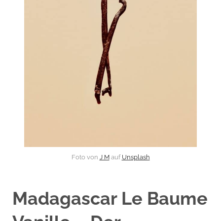
Foto von
J M
auf
Unsplash
Madagascar Le Baume