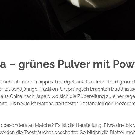
a – grünes Pulver mit Pow
t mehr als nur ein hippes Trendgetränk: Das leuchtend grüne P
r tausendjährige Tradition. Ursprünglich brachten buddhist
 aus China nach Japan, wo sich die Zubereitung zu einer reg
elte. Bis heute ist Matcha dort fester Bestandteil der Teezere
o besonders an Matcha? Es ist die Herstellung. Etwa drei bis
werden die Teesträucher beschattet. So bilden die Blätter me