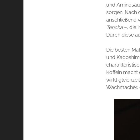
und Aminosäur
sorgen. Nach 
anschließend v
Tencha
–, die 
Durch diese a
Die besten Mat
und Kagoshima
charakteristis
Koffein macht 
wirkt gleichze
Wachmacher, d