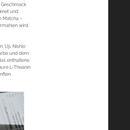
en Geschmack
cknet und
on Matcha –
ermahlen wird.
 Uji, Nishio
Farbe und dem
das enthaltene
äure L-Theanin
nften