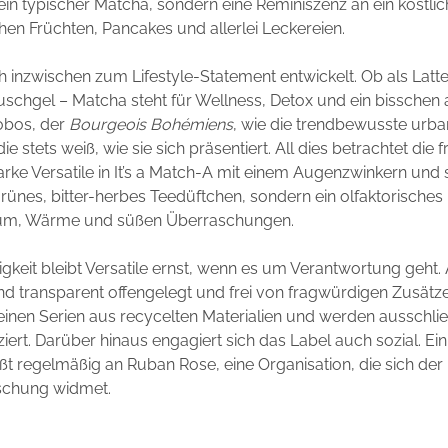
kein typischer Matcha, sondern eine Reminiszenz an ein köstli
chen Früchten, Pancakes und allerlei Leckereien.
h inzwischen zum Lifestyle-Statement entwickelt. Ob als Latt
uschgel – Matcha steht für Wellness, Detox und ein bisschen 
obos, der
Bourgeois Bohémiens
, wie die trendbewusste urb
ie stets weiß, wie sie sich präsentiert. All dies betrachtet die 
ke Versatile in It’s a Match-A mit einem Augenzwinkern und s
grünes, bitter-herbes Teedüftchen, sondern ein olfaktorische
aum, Wärme und süßen Überraschungen.
tigkeit bleibt Versatile ernst, wenn es um Verantwortung geht. 
sind transparent offengelegt und frei von fragwürdigen Zusätze
leinen Serien aus recycelten Materialien und werden ausschließ
ert. Darüber hinaus engagiert sich das Label auch sozial. Ein 
ßt regelmäßig an Ruban Rose, eine Organisation, die sich der
schung widmet.