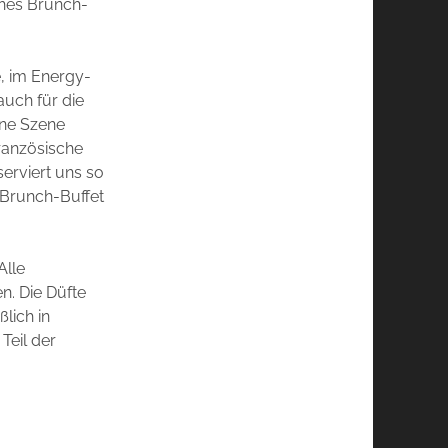
ches Brunch-
e, im Energy-
auch für die
ane Szene
französische
erviert uns so
s Brunch-Buffet
Alle
n. Die Düfte
lich in
Teil der