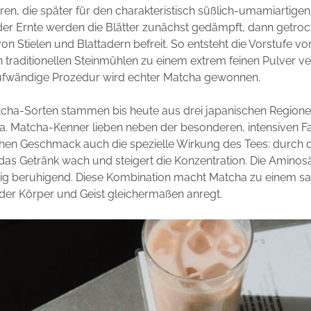
en, die später für den charakteristisch süßlich-umamiartig
der Ernte werden die Blätter zunächst gedämpft, dann getro
on Stielen und Blattadern befreit. So entsteht die Vorstufe v
in traditionellen Steinmühlen zu einem extrem feinen Pulver v
ufwändige Prozedur wird echter Matcha gewonnen.
cha-Sorten stammen bis heute aus drei japanischen Regionen:
. Matcha-Kenner lieben neben der besonderen, intensiven 
chen Geschmack auch die spezielle Wirkung des Tees: durch 
das Getränk wach und steigert die Konzentration. Die Aminos
itig beruhigend. Diese Kombination macht Matcha zu einem sa
er Körper und Geist gleichermaßen anregt.