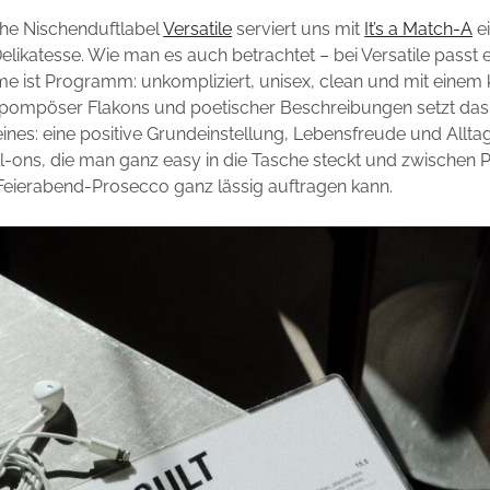
che Nischenduftlabel
Versatile
serviert uns mit
It’s a Match-A
e
elikatesse. Wie man es auch betrachtet – bei Versatile passt e
 ist Programm: unkompliziert, unisex, clean und mit einem 
t pompöser Flakons und poetischer Beschreibungen setzt das
eines: eine positive Grundeinstellung, Lebensfreude und Alltag
ll-ons, die man ganz easy in die Tasche steckt und zwischen 
Feierabend-Prosecco ganz lässig auftragen kann.