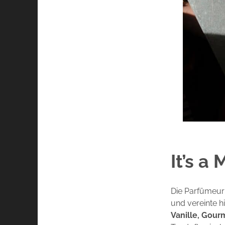
It’s a
Die Parfümeur
und vereinte h
Vanille, Gou