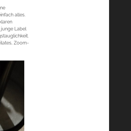
ine
infach alles.
klaren
 junge Label
stauglichkeit.
Pilates, Zoom-