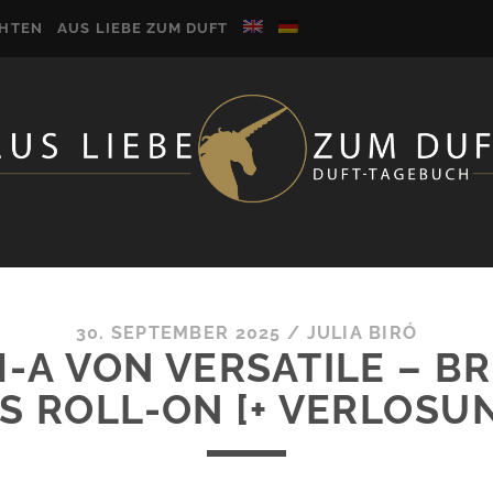
CHTEN
AUS LIEBE ZUM DUFT
30. SEPTEMBER 2025
/
JULIA BIRÓ
H-A VON VERSATILE – 
S ROLL-ON [+ VERLOSU