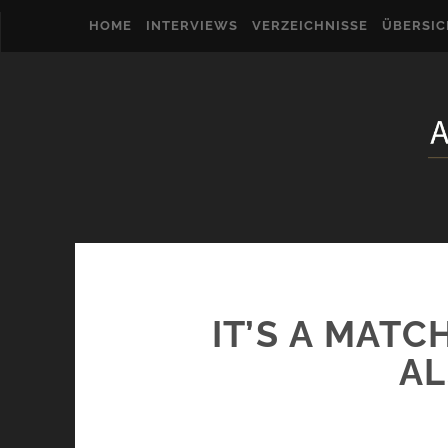
HOME
INTERVIEWS
VERZEICHNISSE
ÜBERSI
IT’S A MATC
AL