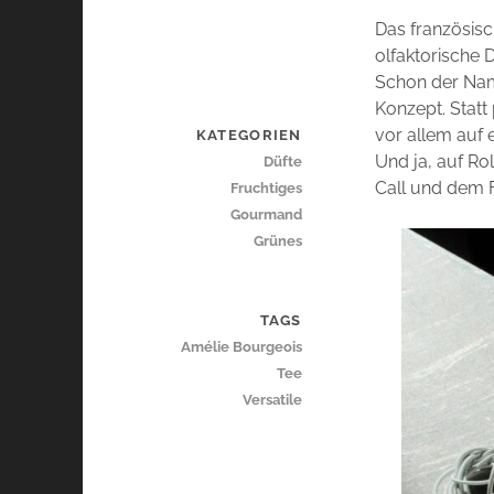
Das französis
olfaktorische D
Schon der Name
Konzept. Stat
vor allem auf 
KATEGORIEN
Und ja, auf Ro
Düfte
Call und dem 
Fruchtiges
Gourmand
Grünes
TAGS
Amélie Bourgeois
Tee
Versatile