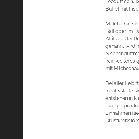
Teeduft sein, 
Buffet mit fris
Matcha hat sic
Ball oder im D
Attitüde der B
genannt wird, d
Nischenduftmar
kein weiteres 
mit Milchsch
Bei aller Leich
Inhaltsstoffe 
entstehen in k
Europa produzi
Einnahmen flie
Brustkrebsfor