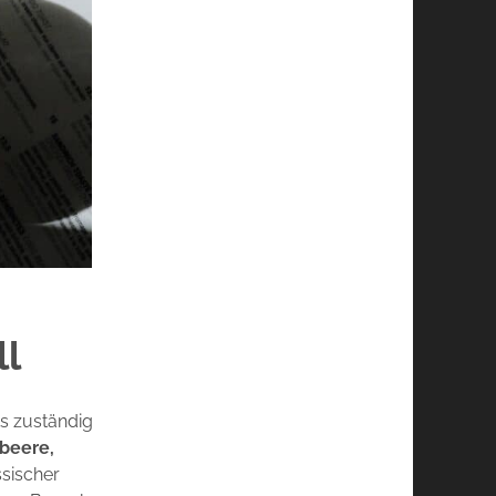
ll
s zuständig
lbeere,
ssischer