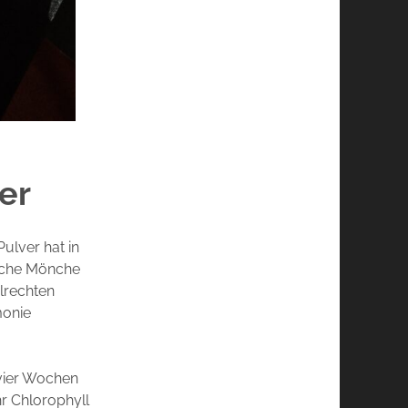
er
ulver hat in
ische Mönche
elrechten
monie
 vier Wochen
hr Chlorophyll