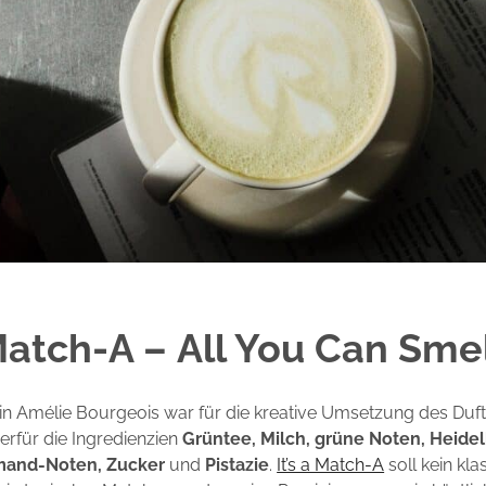
 Match-A –
All You Can Sme
in Amélie Bourgeois war für die kreative Umsetzung des Duft
ierfür die Ingredienzien
Grüntee, Milch, grüne Noten, Heide
rmand-Noten, Zucker
und
Pistazie
.
It’s a Match-A
soll kein kla