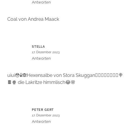
Antworten
Coal von Andrea Maack
STELLA
17. Dezember 2023
Antworten
uiui😳🕯️🙈Hexensalbe von Stora Skuggan🧙‍♀️🧙‍♀️🧙‍♀️🧟‍♀️🍭
🍫🍿 die Lakritze himmlisch😂🌸
PETER GERT
17. Dezember 2023
Antworten