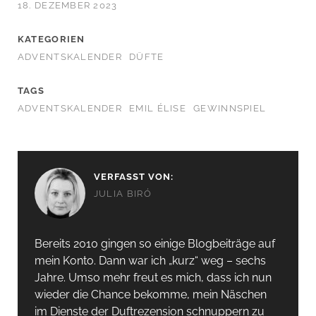
18. DEZEMBER 2023
KATEGORIEN
ADVENTSKALENDER
DÜFTE
TAGS
ADVENTSKALENDER
EMIL ÉLISE
GEWINNSPIEL
VERFASST VON:
JULIA BIRÓ
Bereits 2010 gingen so einige Blogbeiträge auf
mein Konto. Dann war ich „kurz“ weg – sechs
Jahre. Umso mehr freut es mich, dass ich nun
wieder die Chance bekomme, mein Näschen
im Dienste der Duftrezension schnuppern zu