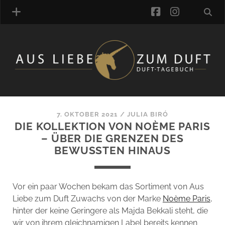
facebook
instagra
ÜBER UNS
DUFTVERZEICHNIS
MANUFAKTUREN
DUFTNOTEN
7. OKTOBER 2021
/
JULIA BIRÓ
DIE KOLLEKTION VON NOÈME PARIS
KOMMENTARE
– ÜBER DIE GRENZEN DES
KATEGORIEN
BEWUSSTEN HINAUS
SCHLAGWORTE
LINK-SAMMLUNG
ARTIKEL-ARCHIV
Vor ein paar Wochen bekam das Sortiment von Aus
Liebe zum Duft Zuwachs von der Marke
Noème Paris
,
ONLINE-SHOP
hinter der keine Geringere als Majda Bekkali steht, die
DAS ALZD-TEAM
wir von ihrem gleichnamigen Label bereits kennen