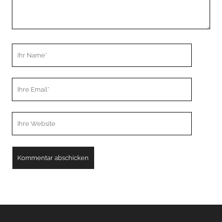
Ihr
Name
Ihre
Email
Webseiten
URL
A
l
t