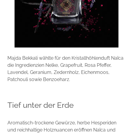
Majda Bekkali wählte für den Kristallhöhlenduft Naïca
die Ingredienzien Nelke, Grapefruit, Rosa Pfeffer,
Lavendel, Geranium, Zedernholz, Eichenmoos,
Patchouli sowie Benzoeharz.
Tief unter der Erde
Aromatisch-trockene Gewürze, herbe Hesperiden
und reichhaltige Holznuancen eröffnen Naïca und