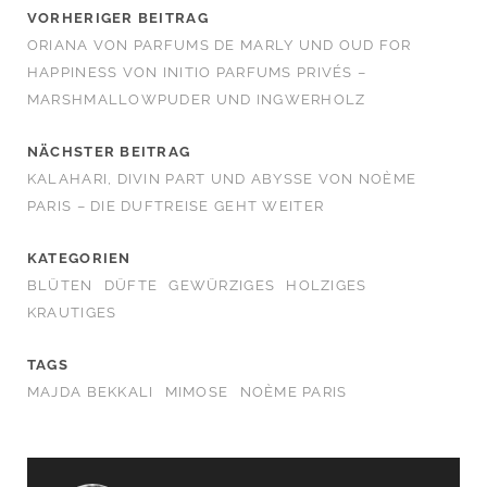
VORHERIGER BEITRAG
ORIANA VON PARFUMS DE MARLY UND OUD FOR
HAPPINESS VON INITIO PARFUMS PRIVÉS –
MARSHMALLOWPUDER UND INGWERHOLZ
NÄCHSTER BEITRAG
KALAHARI, DIVIN PART UND ABYSSE VON NOÈME
PARIS – DIE DUFTREISE GEHT WEITER
KATEGORIEN
BLÜTEN
DÜFTE
GEWÜRZIGES
HOLZIGES
KRAUTIGES
TAGS
MAJDA BEKKALI
MIMOSE
NOÈME PARIS