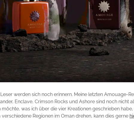
eser werden sich noch erinnern. Meine letzten Amouage-Re
nder, Enclave, Crimson Rocks und Ashore sind noch nicht all
möchte, was ich über die vier Kreationen geschrieben habe, 
 verschiedene Regionen im Oman drehen, kann dies gerne
hi