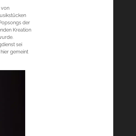
von
usikstücken
o-Popsongs der
enden Kreation
wurde.
dienst sei
 hier gemeint