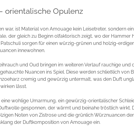
 – orientalische Opulenz
n war, ist Material von Amouage kein Leisetreter, sondern ein
ale, der gleich zu Beginn olfaktorisch zeigt, wo der Hammer 
Patschuli sorgen für einen würzig-grünen und holzig-erdige
Nuancen innewohnen.
eihrauch und Oud bringen im weiteren Verlauf rauchige und 
ngehauchte Nuancen ins Spiel. Diese werden schließlich von
nzoeharz cremig und gewürzig untermalt, was den Duft ungla
wirken lässt.
ie eine wohlige Umarmung, ein gewürzig-orientalischer Schlei
Duftwolle gesponnen, der wärmt und beinahe tröstlich wirkt. 
lzigen Noten von Zistrose und die grünlich Würznuancen de
sklang der Duftkomposition von Amouage ein.