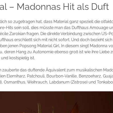
al – Madonnas Hit als Duft
lich so zugetragen hat, dass Material ganz speziell die olfakt
hre-Hits sein soll, dies müsste man das Dufthaus Amouage u
écile Zarokian fragen. Die direkte Verbindung zwischen US-
thaus erschließt sich mit nicht sofort. Und doch bezieht sich
ben jenen Popsong Material Girl. In diesem singt Madonna vo
u, deren Hang zu Autonomie ebenso groß ist wie ihre Liebe z
t und kostspielig ist.
an zauberte das duftende Äquivalent zum musikalischen Mad
ien Elemiharz, Patchouli, Bourbon-Vanille, Benzoeharz, Guaj
d), Osmanthus, Weihrauch, Labdanum (Zistrose) und Tonkabo