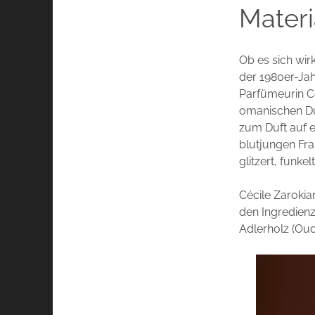
Materi
Ob es sich wirk
der 1980er-Ja
Parfümeurin C
omanischen Duf
zum Duft auf e
blutjungen Fra
glitzert, funkel
Cécile Zaroki
den Ingredienz
Adlerholz (Ou