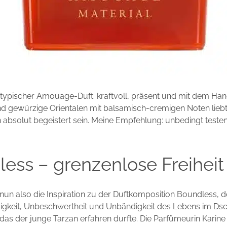
in typischer Amouage-Duft: kraftvoll, präsent und mit dem Ha
 gewürzige Orientalen mit balsamisch-cremigen Noten liebt
n absolut begeistert sein. Meine Empfehlung: unbedingt testen
ess – grenzenlose Freiheit
 nun also die Inspiration zu der Duftkomposition Boundless,
sigkeit, Unbeschwertheit und Unbändigkeit des Lebens im Ds
 das der junge Tarzan erfahren durfte. Die Parfümeurin Karin