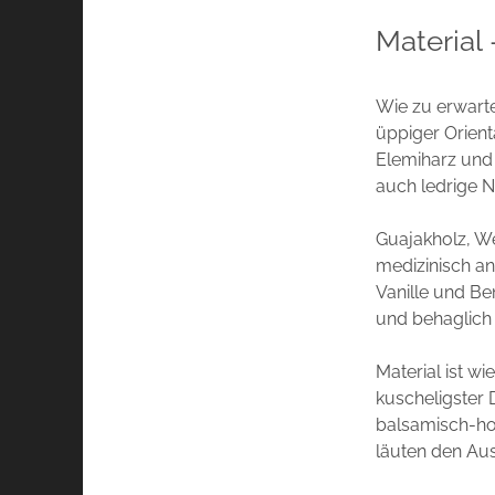
Material
Wie zu erwarte
üppiger Orient
Elemiharz und 
auch ledrige 
Guajakholz, W
medizinisch a
Vanille und Be
und behaglich 
Material ist w
kuscheligster 
balsamisch-ho
läuten den Au