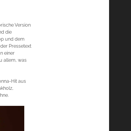
orische Version
nd die
Pop und dem
 der Pressetext
n einer
u allem, was
onna-Hit aus
akholz,
hne.