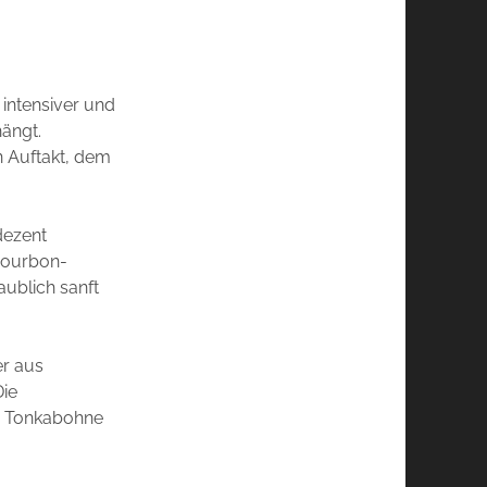
 intensiver und
hängt.
n Auftakt, dem
dezent
 Bourbon-
ublich sanft
er aus
Die
r Tonkabohne