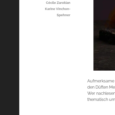
Cécile Zarokian
Karine Vinchon-
Spehner
Aufmerksame L
den Düften Mea
Wer nachlesen 
thematisch um