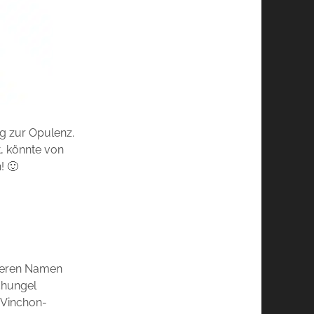
ng zur Opulenz.
, könnte von
! 🙂
 deren Namen
chungel
e Vinchon-