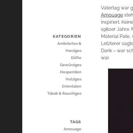
Vatertag war ge
Amouage
steh
inspiriert. Ke
1980er Jahre. 
Material Pate,
KATEGORIEN
Letzterer sagt
Ambriertes &
Dank – war sch
Harziges
war.
Düfte
Gewürziges
Hesperiden
Holziges
Orientalen
Tabak & Rauchiges
TAGS
Amouage