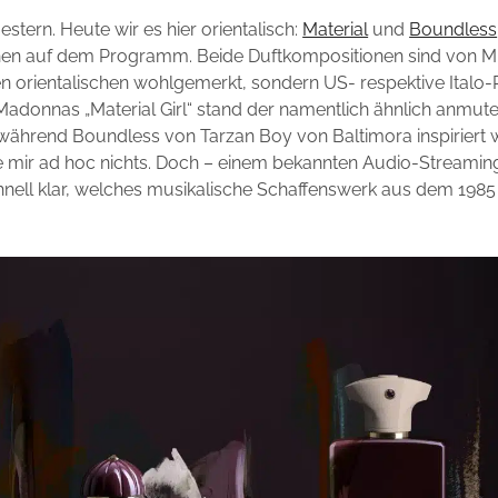
stern. Heute wir es hier orientalisch:
Material
und
Boundless
en auf dem Programm. Beide Duftkompositionen sind von M
inen orientalischen wohlgemerkt, sondern US- respektive Ital
Madonnas „Material Girl“ stand der namentlich ähnlich anmut
 während Boundless von Tarzan Boy von Baltimora inspiriert 
e mir ad hoc nichts. Doch – einem bekannten Audio-Streaming
nell klar, welches musikalische Schaffenswerk aus dem 1985