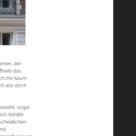
ommen, der
ffnete das
 ich mir kaum
ich war doch
bezieht, sogar
ich Abhilfe
schiedlichen
und