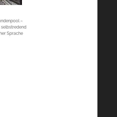
Sündenpool –
 selbstredend
cher Sprache