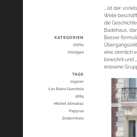
… ist der vorl
Weile beschäft
die Geschichte
Badehaus, dana
Besser formuli
KATEGORIEN
Übergangszeit 
Düfte
eine ziemlich 
Holziges
bewohnt und „b
erlesene Grupp
TAGS
Ingwer
Les Bains Guerbois
1885
Michel Almairac
Papyrus
Zedernholz