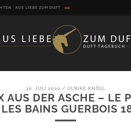
CHTEN
AUS LIEBE ZUM DUFT
30. JULI 2020
/
ULRIKE KNÖLL
 AUS DER ASCHE – LE 
LES BAINS GUERBOIS 1