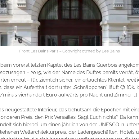
Front Les Bains Paris – Copyright owned by Les Bains
 beim vorerst letzten Kapitel des Les Bains Guerbois angek
n sozusagen – 2015, wie der Name des Duftes bereits verrät, ö
ten erneut – für, ziemlich sicher, ein erlauchtes Klientel, weil
n, dass ein Aufenthalt dort unter „Schnäppchen“ läuft 😉 [Ok, 
us/minus vierhundert Euro aufwärts pro Nacht und Zimmer …]
 neugestaltete Interieur, das behutsam die Epochen mit ein
onderen Preis, den Prix Versailles. Sagt Euch nichts? Da kann 
andelt sich hierbei um einen jährlich von der UNESCO in unter
liehenen Weltarchitekturpreis, der Ladengeschäften, Hotels 