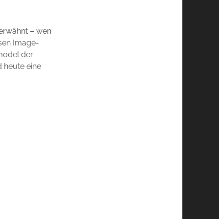
 erwähnt – wen
esen Image-
model der
d heute eine