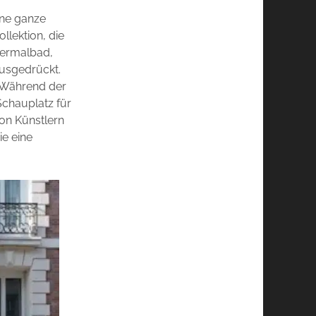
ine ganze
llektion, die
Thermalbad,
ausgedrückt.
. Während der
Schauplatz für
on Künstlern
ie eine