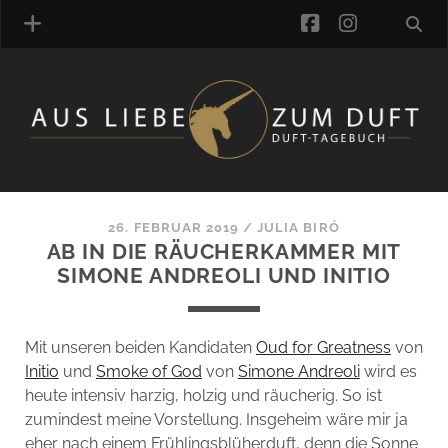
facebook
instagra
ÜBER UNS
DUFTVERZEICHNIS
MANUFAKTUREN
DUFTNOTEN
26. FEBRUAR 2019
/
JULIA BIRÓ
AB IN DIE RÄUCHERKAMMER MIT
KOMMENTARE
SIMONE ANDREOLI UND INITIO
KATEGORIEN
SCHLAGWORTE
LINK-SAMMLUNG
Mit unseren beiden Kandidaten
Oud for Greatness
von
ARTIKEL-ARCHIV
Initio
und
Smoke of God
von
Simone Andreoli
wird es
heute intensiv harzig, holzig und räucherig. So ist
ONLINE-SHOP
zumindest meine Vorstellung. Insgeheim wäre mir ja
DAS ALZD-TEAM
eher nach einem Frühlingsblüherduft, denn die Sonne