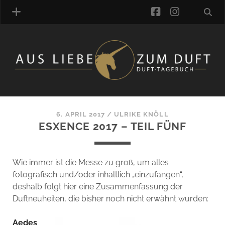
facebook
instagra
ÜBER UNS
DUFTVERZEICHNIS
MANUFAKTUREN
DUFTNOTEN
6. APRIL 2017
/
ULRIKE KNÖLL
ESXENCE 2017 – TEIL FÜNF
KOMMENTARE
KATEGORIEN
SCHLAGWORTE
Wie immer ist die Messe zu groß, um alles
LINK-SAMMLUNG
fotografisch und/oder inhaltlich „einzufangen“,
ARTIKEL-ARCHIV
deshalb folgt hier eine Zusammenfassung der
Duftneuheiten, die bisher noch nicht erwähnt wurden:
ONLINE-SHOP
DAS ALZD-TEAM
Aedes