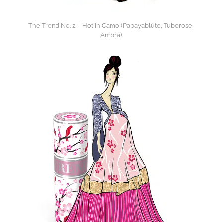
The Trend No. 2 – Hot in Camo (Papayablüte, Tuberose,
Ambra)