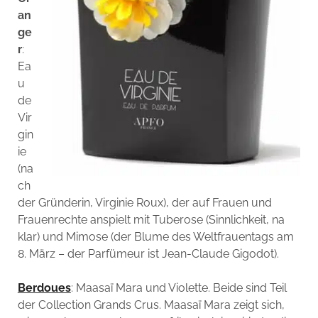
an
ge
r
:
Ea
u
de
Vir
gin
ie
(na
ch
der Gründerin, Virginie Roux), der auf Frauen und
Frauenrechte anspielt mit Tuberose (Sinnlichkeit, na
klar) und Mimose (der Blume des Weltfrauentags am
8. März – der Parfümeur ist Jean-Claude Gigodot).
Berdoues
: Maasaï Mara und Violette. Beide sind Teil
der Collection Grands Crus. Maasaï Mara zeigt sich,