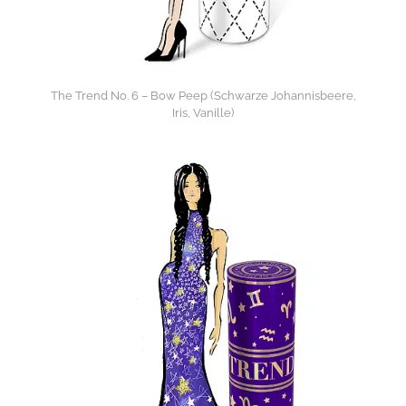
The Trend No. 6 – Bow Peep (Schwarze Johannisbeere,
Iris, Vanille)