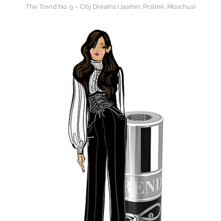
The Trend No. 9 – City Dreams (Jasmin, Praliné, Moschus)