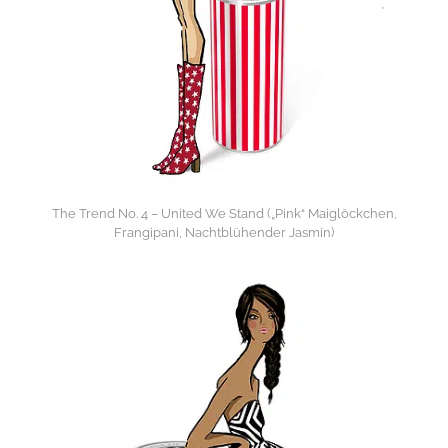
The Trend No. 4 – United We Stand („Pink“ Maiglöckchen,
Frangipani, Nachtblühender Jasmin)