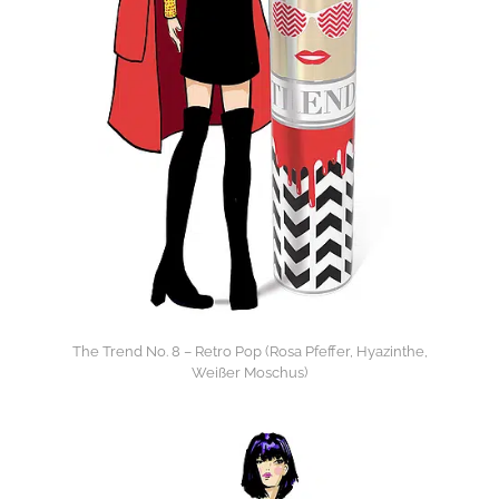
The Trend No. 8 – Retro Pop (Rosa Pfeffer, Hyazinthe,
Weißer Moschus)