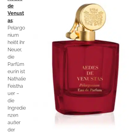
de
Venust
as
:
Pelargo
nium
heißt ihr
Neuer,
die
Parfüm
eurin ist
Nathalie
Feistha
uer –
die
Ingredie
nzen
außer
der