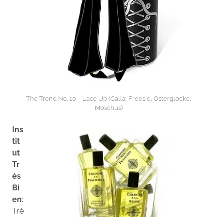
The Trend No. 10 – Lace Up (Calla, Freesie, Osterglocke,
Moschus)
Ins
tit
ut
Tr
ès
Bi
en
:
Trè