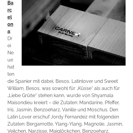
Ba
rc
el
on
a
:
Dr
ei
Ne
ue
hat
ten
die Spanier mit dabei, Besos, Latinlover und Sweet
William. Besos, was sowohl für „Küsse“ als auch für
„Liebe Grüße“ stehen kann, wurde von Shyamala
Maisondieu kreiert – die Zutaten: Mandarine, Pfeffer,
Iris, Jasmin, Benzoeharz, Vanille und Moschus. Den
Latin Lover erschuf Jordy Fernandez mit folgenden
Zutaten: Bergamotte, Ylang-Ylang, Magnolie, Jasmin,
Veilchen, Narzisse, Maiglöckchen, Benzoeharz,