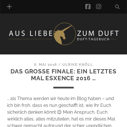
facebook
instagra
ÜBER UNS
DUFTVERZEICHNIS
MANUFAKTUREN
DUFTNOTEN
6. MAI 2016
/
ULRIKE KNÖLL
DAS GROSSE FINALE: EIN LETZTES M
KOMMENTARE
AL ESXENCE 2016 …
KATEGORIEN
SCHLAGWORTE
LINK-SAMMLUNG
… als Thema werden wir heute im Blog haben – und
ARTIKEL-ARCHIV
ich bin froh, dass es nun geschafft ist, wie Ihr Euch
sicherlich denken könnt 😉 Mein Anspruch, Euch
ONLINE-SHOP
wirklich alles, alles mitzuteilen, hat es mir dieses Mal
DAS ALZD-TEAM
schwer gemacht aufgrund der schier unendlichen