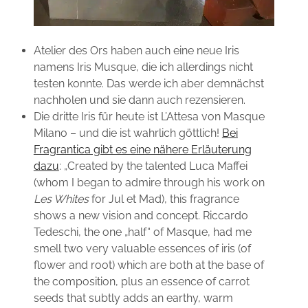
Atelier des Ors haben auch eine neue Iris
namens Iris Musque, die ich allerdings nicht
testen konnte. Das werde ich aber demnächst
nachholen und sie dann auch rezensieren.
Die dritte Iris für heute ist L’Attesa von Masque
Milano – und die ist wahrlich göttlich!
Bei
Fragrantica gibt es eine nähere Erläuterung
dazu
: „Created by the talented Luca Maffei
(whom I began to admire through his work on
Les Whites
for Jul et Mad), this fragrance
shows a new vision and concept. Riccardo
Tedeschi, the one „half“ of Masque, had me
smell two very valuable essences of iris (of
flower and root) which are both at the base of
the composition, plus an essence of carrot
seeds that subtly adds an earthy, warm