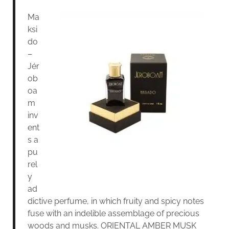
Ma
ksi
do
–
Jér
ob
oa
m
inv
ent
s a
pu
rel
y
ad
dictive perfume, in which fruity and spicy notes
fuse with an indelible assemblage of precious
woods and musks. ORIENTAL AMBER MUSK