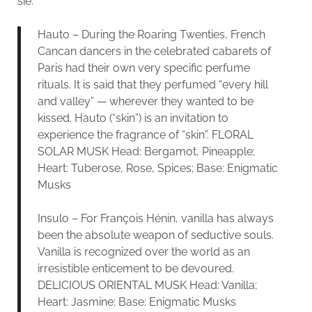
sie:
Hauto – During the Roaring Twenties, French
Cancan dancers in the celebrated cabarets of
Paris had their own very specific perfume
rituals. It is said that they perfumed “every hill
and valley” — wherever they wanted to be
kissed. Hauto (“skin”) is an invitation to
experience the fragrance of “skin”. FLORAL
SOLAR MUSK Head: Bergamot, Pineapple;
Heart: Tuberose, Rose, Spices; Base: Enigmatic
Musks
Insulo – For François Hénin, vanilla has always
been the absolute weapon of seductive souls.
Vanilla is recognized over the world as an
irresistible enticement to be devoured.
DELICIOUS ORIENTAL MUSK Head: Vanilla;
Heart: Jasmine; Base: Enigmatic Musks