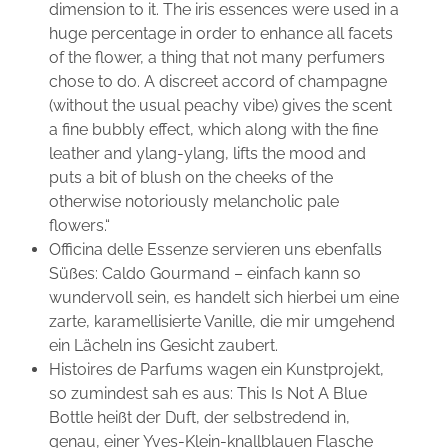
dimension to it. The iris essences were used in a
huge percentage in order to enhance all facets
of the flower, a thing that not many perfumers
chose to do. A discreet accord of champagne
(without the usual peachy vibe) gives the scent
a fine bubbly effect, which along with the fine
leather and ylang-ylang, lifts the mood and
puts a bit of blush on the cheeks of the
otherwise notoriously melancholic pale
flowers.“
Officina delle Essenze servieren uns ebenfalls
Süßes: Caldo Gourmand – einfach kann so
wundervoll sein, es handelt sich hierbei um eine
zarte, karamellisierte Vanille, die mir umgehend
ein Lächeln ins Gesicht zaubert.
Histoires de Parfums wagen ein Kunstprojekt,
so zumindest sah es aus: This Is Not A Blue
Bottle heißt der Duft, der selbstredend in,
genau, einer Yves-Klein-knallblauen Flasche