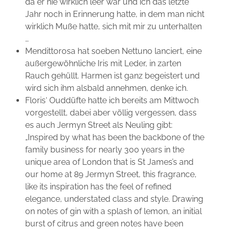
da er nie wirklich leer war und ich das letzte
Jahr noch in Erinnerung hatte, in dem man nicht
wirklich Muße hatte, sich mit mir zu unterhalten
…
Mendittorosa hat soeben Nettuno lanciert, eine
außergewöhnliche Iris mit Leder, in zarten
Rauch gehüllt. Harmen ist ganz begeistert und
wird sich ihm alsbald annehmen, denke ich.
Floris‘ Ouddüfte hatte ich bereits am Mittwoch
vorgestellt, dabei aber völlig vergessen, dass
es auch Jermyn Street als Neuling gibt:
„Inspired by what has been the backbone of the
family business for nearly 300 years in the
unique area of London that is St James’s and
our home at 89 Jermyn Street, this fragrance,
like its inspiration has the feel of refined
elegance, understated class and style. Drawing
on notes of gin with a splash of lemon, an initial
burst of citrus and green notes have been