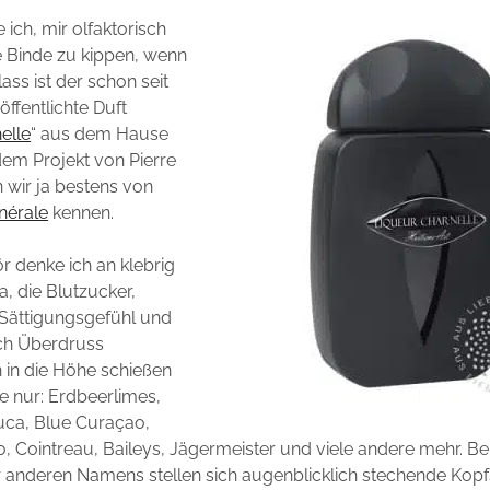
ich, mir olfaktorisch
ie Binde zu kippen, wenn
lass ist der schon seit
öffentlichte Duft
elle
“ aus dem Hause
dem Projekt von Pierre
 wir ja bestens von
nérale
kennen.
r denke ich an klebrig
a, die Blutzucker,
 Sättigungsgefühl und
h Überdruss
 in die Höhe schießen
ge nur: Erdbeerlimes,
ca, Blue Curaçao,
, Cointreau, Baileys, Jägermeister und viele andere mehr. B
r anderen Namens stellen sich augenblicklich stechende Ko