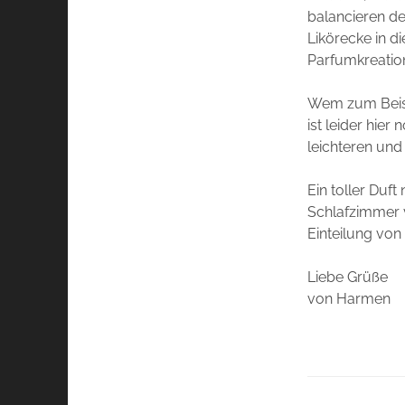
balancieren d
Likörecke in d
Parfumkreatio
Wem zum Beisp
ist leider hier
leichteren und
Ein toller Duft
Schlafzimmer v
Einteilung vo
Liebe Grüße
von Harmen