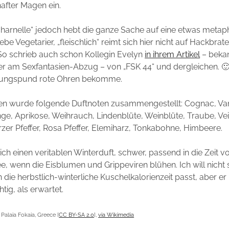
hafter Magen ein.
charnelle“ jedoch hebt die ganze Sache auf eine etwas metap
ebe Vegetarier, „fleischlich“ reimt sich hier nicht auf Hackbra
 So schrieb auch schon Kollegin Evelyn
in ihrem Artikel
– bekan
er am Sexfantasien-Abzug – von „FSK 44“ und dergleichen. 🙂
 Jungspund rote Ohren bekomme.
zen wurde folgende Duftnoten zusammengestellt: Cognac, Vani
ge, Aprikose, Weihrauch, Lindenblüte, Weinblüte, Traube, Veil
zer Pfeffer, Rosa Pfeffer, Elemiharz, Tonkabohne, Himbeere.
ich einen veritablen Winterduft, schwer, passend in die Zeit v
e, wenn die Eisblumen und Grippeviren blühen. Ich will nicht 
n die herbstlich-winterliche Kuschelkalorienzeit passt, aber er 
tig, als erwartet.
alaia Fokaia, Greece [
CC BY-SA 2.0
],
via Wikimedia