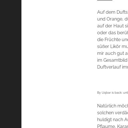
Auf dem Duftst
und Orange, d
auf der Haut s
oder das berü
die Früchte u
süßer Likör mu
mir auch gut a
im Gesamtbild
Duftverlauf i
By Uqbar is back: unt
Natürlich möc
solchen verdäc
huldigt nach 
Pflaume, Kara