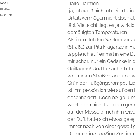
Hallo Harmen,
RGOT
uni 2015
tja, ich weiß nicht ob Dich Dein
worten
Urteilsvermögen nicht doch et
läßt. Vielleicht liegt es ja wirk
gemäßigten Temperaturen.
Als im im letzten September 
(Straße) zur Pitti Fraganze in F
tappte ich auf einmal in eine 
mir schoß nur ein Gedanke in d
Guillaume! Und tatsächlich: Er
vor mir am Straßenrand und w
Grün der Fußgängerampel! Liq
ist ihm persönlich wie auf den 
geschneidert! Doch bei 30° u
wohl doch nicht für jeden gem
auf der Messe bin ich ihm wie
der Duft hatte sich etwas gele
immer noch von einer gewalti
Daher meine 100%ige Zustim