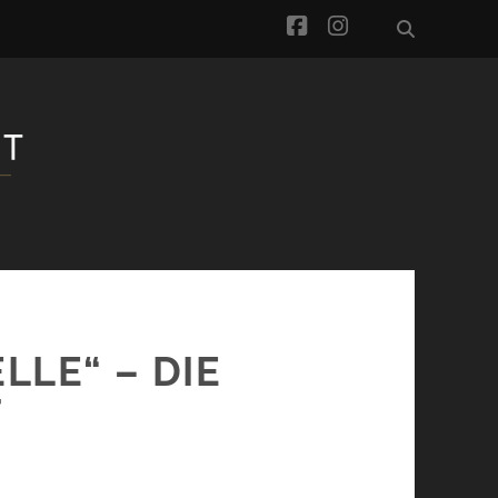
facebook
instagram
LLE“ – DIE
T