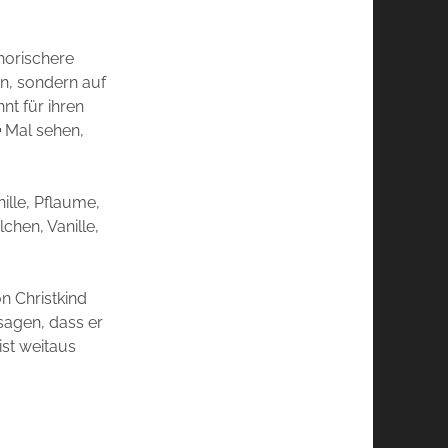
horischere
ten, sondern auf
nt für ihren
 Mal sehen,
lle, Pflaume,
chen, Vanille,
on Christkind
sagen, dass er
ist weitaus