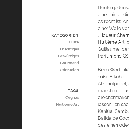
Heute gedenke 
einen hinter d
es recht ist. An
einer Weile ver
„
Liqueur Charn
KATEGORIEN
Huitième Art
, 
Düfte
Guillaume, den
Fruchtiges
Parfumerie Gé
Gewürziges
Gourmand
Beim Wort Likö
Orientalen
süße Alkoholik
Alkoholpegel,
manchmal auc
TAGS
gleichermaßen
Cognac
lassen. Ich sa
Huitième Art
Kahlúa, Sambu
Batida de Coco
des einen ode