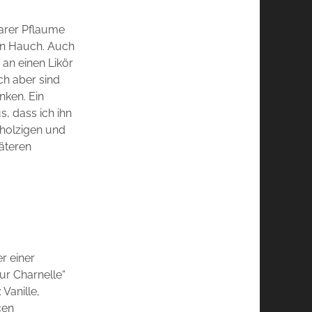
barer Pflaume
en Hauch. Auch
an einen Likör
h aber sind
nken. Ein
s, dass ich ihn
 holzigen und
äteren
r einer
eur Charnelle“
Vanille,
cen