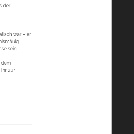
s der
alisch war – er
tnismäßig
se sein.
ht dem
 Ihr zur