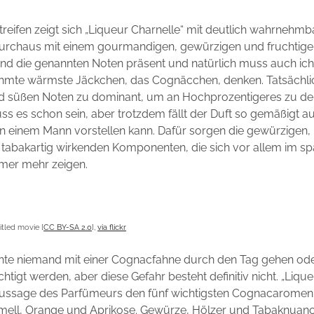
reifen zeigt sich „Liqueur Charnelle“ mit deutlich wahrnehm
urchaus mit einem gourmandigen, gewürzigen und fruchtig
ind die genannten Noten präsent und natürlich muss auch ich 
hmte wärmste Jäckchen, das Cognäcchen, denken. Tatsächlic
nd süßen Noten zu dominant, um an Hochprozentigeres zu de
ss es schon sein, aber trotzdem fällt der Duft so gemäßigt au
n einem Mann vorstellen kann. Dafür sorgen die gewürzigen,
 tabakartig wirkenden Komponenten, die sich vor allem im sp
mmer mehr zeigen.
itled movie [
CC BY-SA 2.0
],
via flickr
hte niemand mit einer Cognacfahne durch den Tag gehen ode
htigt werden, aber diese Gefahr besteht definitiv nicht. „Liqu
Aussage des Parfümeurs den fünf wichtigsten Cognacaromen: 
mell, Orange und Aprikose. Gewürze, Hölzer und Tabaknuan