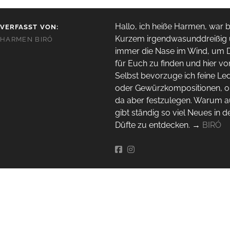
Hallo, ich heiße Harmen, war b
VERFASST VON:
Kurzem irgendwas­unddreißig
HARMEN BIRÓ
immer die Nase im Wind, um 
für Euch zu finden und hier vor
Selbst bevorzuge ich feine Le
oder Gewürzkompositionen, o
da aber festzulegen. Warum a
gibt ständig so viel Neues in d
Düfte zu entdecken. →
BIRÓ
E