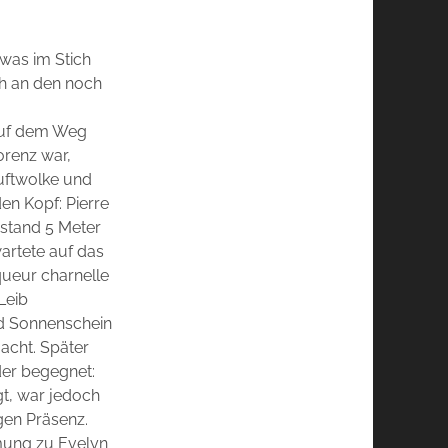
was im Stich
lich an den noch
auf dem Weg
lorenz war,
Duftwolke und
en Kopf: Pierre
 stand 5 Meter
artete auf das
ueur charnelle
Leib
nd Sonnenschein
acht. Später
der begegnet:
gt, war jedoch
gen Präsenz.
mung zu Evelyn