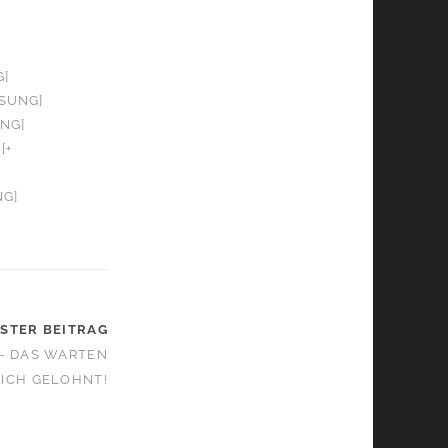
G]
OSUNG]
UNG]
[+
NG]
STER BEITRAG
– DAS WARTEN
SICH GELOHNT!