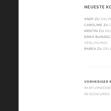
NEUESTE K
ANDY
ZU
DELP
CAROLINE
ZU
KRISTIN
ZU
DE
ERIKA BUNDS
VERLOSUNG]
RABEA
ZU
DEL
VORHERIGER 
PARFUMWERB
REGISSEUREN 