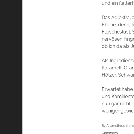
und ein flatter
Das Adjektiv „
Ebene, denn, li
Fleischeslust.
nervösen Fing
ob ich da als
Als Ingredien
Karamell, Oran
Hölzer, Schwar
Erwartet habe 
und Kamillente
nun gar nicht i
weniger gewich
By Anametheus from P
Commons