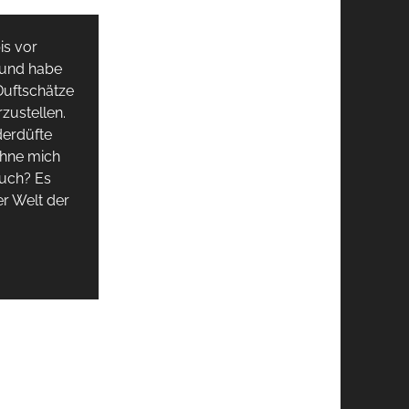
is vor
 und habe
Duftschätze
zustellen.
derdüfte
hne mich
uch? Es
er Welt der