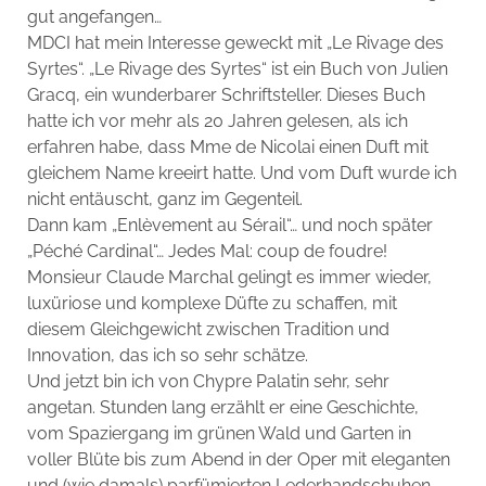
gut angefangen…
MDCI hat mein Interesse geweckt mit „Le Rivage des
Syrtes“. „Le Rivage des Syrtes“ ist ein Buch von Julien
Gracq, ein wunderbarer Schriftsteller. Dieses Buch
hatte ich vor mehr als 20 Jahren gelesen, als ich
erfahren habe, dass Mme de Nicolai einen Duft mit
gleichem Name kreeirt hatte. Und vom Duft wurde ich
nicht entäuscht, ganz im Gegenteil.
Dann kam „Enlèvement au Sérail“… und noch später
„Péché Cardinal“… Jedes Mal: coup de foudre!
Monsieur Claude Marchal gelingt es immer wieder,
luxüriose und komplexe Düfte zu schaffen, mit
diesem Gleichgewicht zwischen Tradition und
Innovation, das ich so sehr schätze.
Und jetzt bin ich von Chypre Palatin sehr, sehr
angetan. Stunden lang erzählt er eine Geschichte,
vom Spaziergang im grünen Wald und Garten in
voller Blüte bis zum Abend in der Oper mit eleganten
und (wie damals) parfümierten Lederhandschuhen…