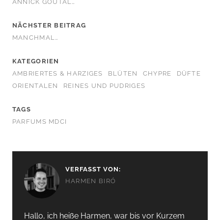
ANNICK GOUTAL…
NÄCHSTER BEITRAG
MANCHMAL…
KATEGORIEN
AMBRIERTES & HARZIGES
BLÜTEN
CHYPRE
DÜFTE
ORIENTALEN
REINES UND PUDRIGES
TAGS
PARFUMS MDCI
VERFASST VON:
HARMEN BIRÓ
Hallo, ich heiße Harmen, war bis vor Kurzem