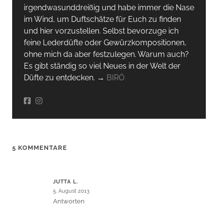
irgendwas­unddreißig und habe immer die Nase
im Wind, um Duftschätze für Euch zu finden
und hier vorzustellen. Selbst bevorzuge ich
feine Lederdüfte oder Gewürzkompositionen,
ohne mich da aber festzulegen. Warum auch?
Es gibt ständig so viel Neues in der Welt der
Düfte zu entdecken. →
BIRÓ
5 KOMMENTARE
JUTTA L.
5. August 2013
Antworten