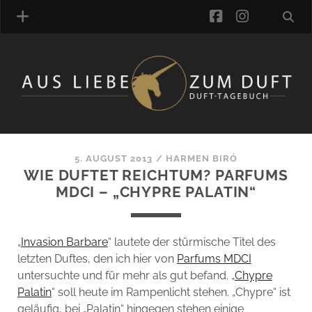
facebook
instagra
ÜBER UNS
DUFTVERZEICHNIS
MANUFAKTUREN
DUFTNOTEN
5. AUGUST 2013
/
HARMEN BIRÓ
WIE DUFTET REICHTUM? PARFUMS
KOMMENTARE
MDCI – „CHYPRE PALATIN“
KATEGORIEN
SCHLAGWORTE
LINK-SAMMLUNG
„
Invasion Barbare
“ lautete der stürmische Titel des
ARTIKEL-ARCHIV
letzten Duftes, den ich hier von
Parfums MDCI
untersuchte und für mehr als gut befand. „
Chypre
ONLINE-SHOP
Palatin
“ soll heute im Rampenlicht stehen. „Chypre“ ist
DAS ALZD-TEAM
geläufig, bei „Palatin“ hingegen stehen einige