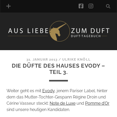
facebook
instagra
ÜBER UNS
DUFTVERZEICHNIS
MANUFAKTUREN
DUFTNOTEN
31. JANUAR 2013
/
ULRIKE KNÖLL
DIE DÜFTE DES HAUSES EVODY –
KOMMENTARE
TEIL 3.
KATEGORIEN
SCHLAGWORTE
LINK-SAMMLUNG
Weiter geht es mit
Evody
, jenem Pariser Label, hinter
ARTIKEL-ARCHIV
dem das Mutter-Tochter-Gespann Régine Droin und
Cérine Vasseur steckt:
Note de Luxe
und
Pomme d’Or
ONLINE-SHOP
sind unsere heutigen Kandidaten.
DAS ALZD-TEAM