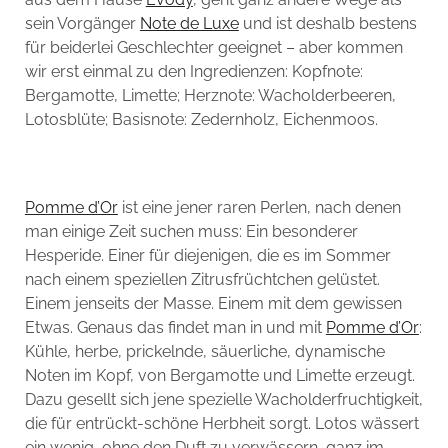
sein Vorgänger
Note de Luxe
und ist deshalb bestens
für beiderlei Geschlechter geeignet – aber kommen
wir erst einmal zu den Ingredienzen: Kopfnote:
Bergamotte, Limette; Herznote: Wacholderbeeren,
Lotosblüte; Basisnote: Zedernholz, Eichenmoos.
Pomme d’Or
ist eine jener raren Perlen, nach denen
man einige Zeit suchen muss: Ein besonderer
Hesperide. Einer für diejenigen, die es im Sommer
nach einem speziellen Zitrusfrüchtchen gelüstet.
Einem jenseits der Masse. Einem mit dem gewissen
Etwas. Genaus das findet man in und mit
Pomme d’Or
:
Kühle, herbe, prickelnde, säuerliche, dynamische
Noten im Kopf, von Bergamotte und Limette erzeugt.
Dazu gesellt sich jene spezielle Wacholderfruchtigkeit,
die für entrückt-schöne Herbheit sorgt. Lotos wässert
ein wenig, ohne den Duft zu verwässern, ganz im