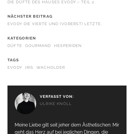
DIE DÜFTE DES HAUSES EVODY – TEIL 2.
NÄCHSTER BEITRAG
EVODY DIE VIERTE UND (VORERST) LETZTE.
KATEGORIEN
DÜFTE
GOURMAND
HESPERIDEN
TAGS
EVODY
IRIS
WACHOLDER
VERFASST VON:
ULRIKE KNÖLL
Meine Liebe gilt seit jeher dem Ästhetischen: Mir
geht das Herz auf bei jeglichen Dingen, die