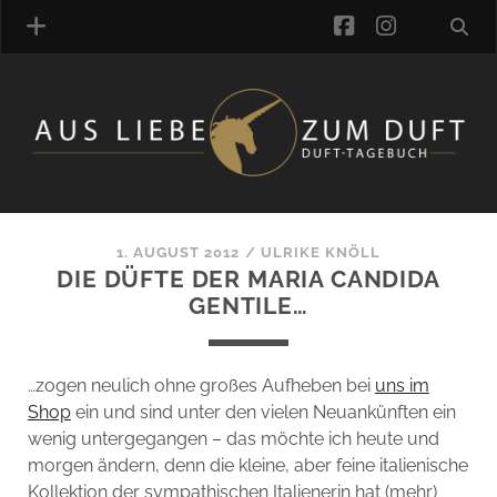
facebook
instagra
ÜBER UNS
DUFTVERZEICHNIS
MANUFAKTUREN
DUFTNOTEN
1. AUGUST 2012
/
ULRIKE KNÖLL
DIE DÜFTE DER MARIA CANDIDA
KOMMENTARE
GENTILE…
KATEGORIEN
SCHLAGWORTE
LINK-SAMMLUNG
…zogen neulich ohne großes Aufheben bei
uns im
ARTIKEL-ARCHIV
Shop
ein und sind unter den vielen Neuankünften ein
wenig untergegangen – das möchte ich heute und
ONLINE-SHOP
morgen ändern, denn die kleine, aber feine italienische
DAS ALZD-TEAM
Kollektion der sympathischen Italienerin hat (mehr)