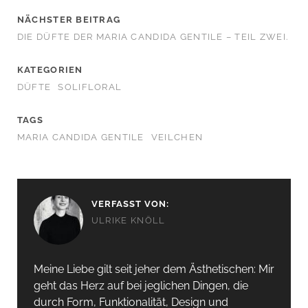
NÄCHSTER BEITRAG
DIE DÜFTE DER MARIA CANDIDA GENTILE – TEIL ZWEI.
KATEGORIEN
DÜFTE
SOLIFLORAL
TAGS
MARIA CANDIDA GENTILE
VEILCHEN
VERFASST VON:
ULRIKE KNÖLL
Meine Liebe gilt seit jeher dem Ästhetischen: Mir
geht das Herz auf bei jeglichen Dingen, die
durch Form, Funktionalität, Design und