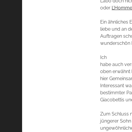
Labo doch nich
oder
L’Homme
Ein ähnliches E
liebe und an 
Auftragen scho
wunderschön 
Ich
habe auch vers
oben erwähnt h
hier Gemeinsam
Interessant wa
bestimmter Pa
Giacobettis un
Zum Schluss n
jüngerer Sohn 
ungewöhnliche