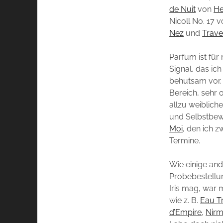
de Nuit
von
He
Nicoll No. 17 
Nez
und
Trave
Parfum ist für
Signal, das ic
behutsam vor. 
Bereich, sehr
allzu weiblich
und Selbstbewu
Moi
, den ich 
Termine.
Wie einige an
Probebestellun
Iris mag, war 
wie z. B.
Eau T
d’Empire
,
Nirm