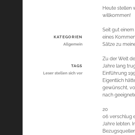
Heute stellen w
willkommen!
Seit gut einem
eines Komment
KATEGORIEN
Sätze zu mein
Allgemein
Zu der Welt d
Jahre lang trug
TAGS
Einführung 199
Leser stellen sich vor
Eigentlich hät
gewünscht, vor
nach geeignete
20
06 verschlug e
Jahre lebten. I
Bezugsquellen 