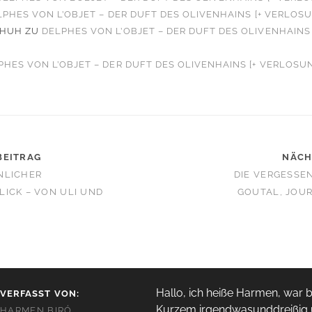
LPHES VON L’OBJET – DER DUFT DES OLIVENHAINS [+ VERLOS
CHUH
ZU
DELPHES VON L’OBJET – DER DUFT DES OLIVENHAINS 
PHES VON L’OBJET – DER DUFT DES OLIVENHAINS [+ VERLOSU
BEITRAG
NÄCH
NLICHER
DIE VERGESSE
ICK – VON ULI UND
GOUTAL, JOUR
Hallo, ich heiße Harmen, war b
VERFASST VON:
Kurzem irgendwas­unddreißig
HARMEN BIRÓ