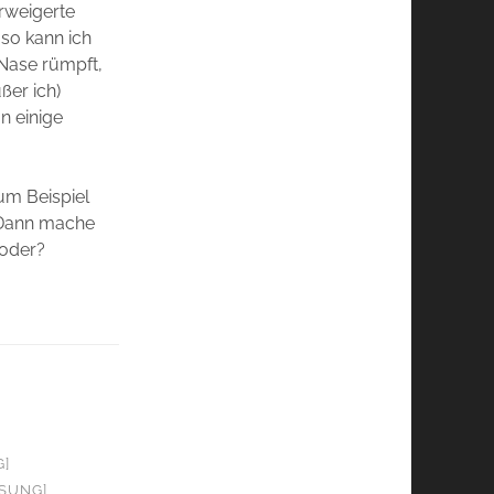
erweigerte
 so kann ich
 Nase rümpft,
ßer ich)
n einige
um Beispiel
„Dann mache
 oder?
G]
OSUNG]