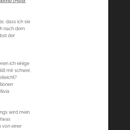
ienne l’Hiver
e, dass ich sie
och nach dem
bst der
nen ich einige
llt mir schwer,
lleicht?
ationen
livia
ings wird mein
etwas
 von einer