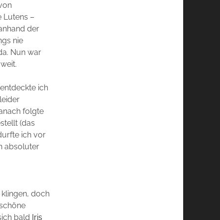
avon
e Lutens –
 anhand der
ngs nie
 da. Nun war
weit.
 entdeckte ich
leider
danach folgte
tellt (das
urfte ich vor
n absoluter
 klingen, doch
e schöne
sich bald
Iris