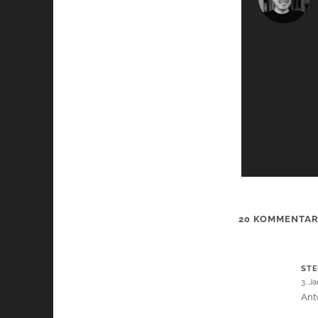
20 KOMMENTA
STE
3. J
Ant