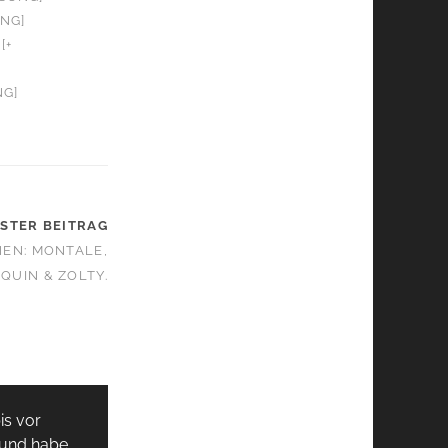
UNG]
[+
NG]
STER BEITRAG
NEN: MONTALE,
QUIN & ZOLTY.
is vor
 und habe