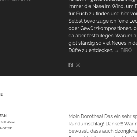
immer die Nase im Wind, um 
für Euch zu finden und hier vor
Selbst bevorzuge ich feine Le
oder Gewürzkompositionen, o
da aber festzulegen. Warum a
gibt ständig so viel Neues in d
Düfte zu entdecken. →
BIRÓ
RE
Moin Dorothea! Das ein sehr s
FAN
anuar 2012
Rundumschlag! Danke!!! War mi
worten
bewusst, dass auch dzongkha,