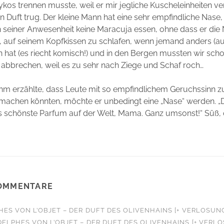
ykos trennen musste, weil er mir jegliche Kuscheleinheiten v
n Duft trug. Der kleine Mann hat eine sehr empfindliche Nase,
n seiner Anwesenheit keine Maracuja essen, ohne dass er die
h, auf seinem Kopfkissen zu schlafen, wenn jemand anders (au
 hat (es riecht komisch!) und in den Bergen mussten wir scho
bbrechen, weil es zu sehr nach Ziege und Schaf roch…
hm erzählte, dass Leute mit so empfindlichem Geruchssinn z
machen könnten, möchte er unbedingt eine „Nase“ werden. 
as schönste Parfum auf der Welt, Mama. Ganz umsonst!“ Süß,
OMMENTARE
HES VON L’OBJET – DER DUFT DES OLIVENHAINS [+ VERLOSUN
DELPHES VON L’OBJET – DER DUFT DES OLIVENHAINS [+ VERL