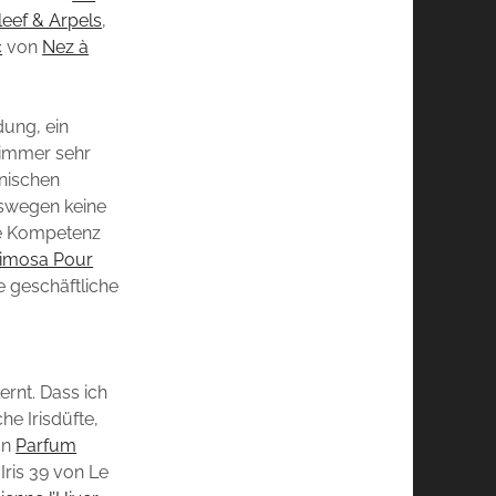
leef & Arpels
,
c
von
Nez à
dung, ein
 immer sehr
hnischen
eswegen keine
ie Kompetenz
imosa Pour
e geschäftliche
rnt. Dass ich
he Irisdüfte,
on
Parfum
Iris 39 von Le