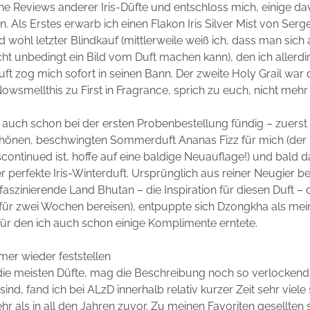
che Reviews anderer Iris-Düfte und entschloss mich, einige d
. Als Erstes erwarb ich einen Flakon Iris Silver Mist von Serg
d wohl letzter Blindkauf (mittlerweile weiß ich, dass man sich
icht unbedingt ein Bild vom Duft machen kann), den ich allerdi
uft zog mich sofort in seinen Bann. Der zweite Holy Grail war
wsmellthis zu First in Fragrance, sprich zu euch, nicht mehr 
 auch schon bei der ersten Probenbestellung fündig – zuerst
önen, beschwingten Sommerduft Ananas Fizz für mich (der 
iscontinued ist, hoffe auf eine baldige Neuauflage!) und bald 
r perfekte Iris-Winterduft. Ursprünglich aus reiner Neugier bes
faszinierende Land Bhutan – die Inspiration für diesen Duft – d
für zwei Wochen bereisen), entpuppte sich Dzongkha als mei
 für den ich auch schon einige Komplimente erntete.
er wieder feststellen
die meisten Düfte, mag die Beschreibung noch so verlockend
 sind, fand ich bei ALzD innerhalb relativ kurzer Zeit sehr viel
hr als in all den Jahren zuvor. Zu meinen Favoriten gesellten 