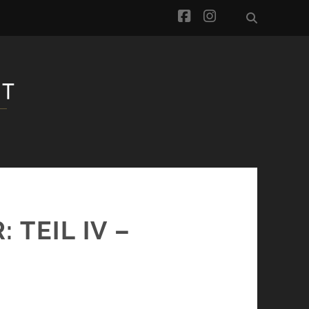
facebook
instagram
 TEIL IV –