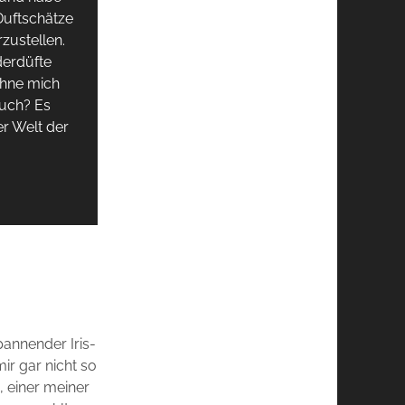
Duftschätze
zustellen.
derdüfte
hne mich
uch? Es
er Welt der
pannender Iris-
r gar nicht so
 einer meiner