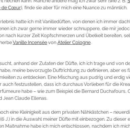
t riechen kann. Manche andere mag ich zwar sehr (wie z. B.
S
 de Cœur
), finde sie aber für mich eine Nuance zu männlich.
rlebnis hatte ich mit Vanilledüften, von denen ich immer dacht
denen ich zwar gerne immer wieder schnuppere, die mir jed
n nach kurzer Zeit Kopfschmerzen und Übelkeit bereiten, sel
herbe
Vanille Incensée
von
Atelier Cologne
.
ucht, anhand der Zutaten der Düfte, ich ich trage und von de
abe, meine bevorzugte Duftrichtung zu definieren, aber es fä
keiten zu entdecken. Eine Mischung aus pudrig und erdig vie
r auch festzustellen, dass ich durchaus Vorlieben für die Kre
rfumeure habe – wie zum Beispiel die Bernard Duchafours, O
d Jean Claude Ellenas.
och eine Kleinigkeit aus dem privaten Nähkästchen – neuerd
(6 J.) in die Auswahl meiner Düfte mit einbezogen. Zu dieser 
n Maßnahme habe ich mich entschlossen, nachdem ich mich