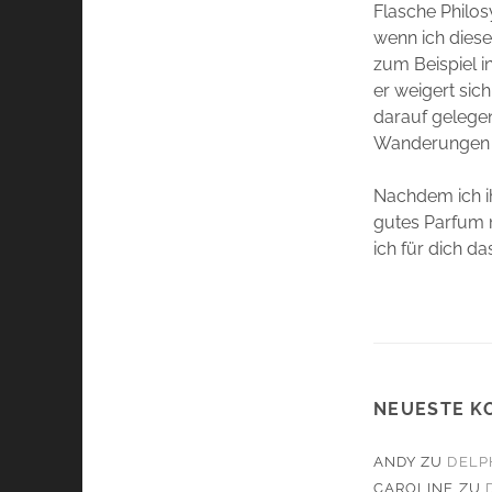
Flasche Philos
wenn ich diese
zum Beispiel i
er weigert sic
darauf gelegen
Wanderungen a
Nachdem ich i
gutes Parfum 
ich für dich d
NEUESTE K
ANDY
ZU
DELP
CAROLINE
ZU