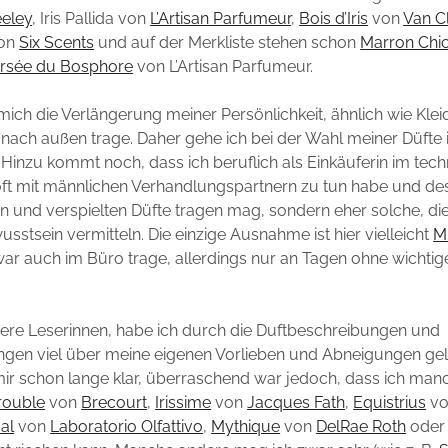
eley
, Iris Pallida von
L’Artisan Parfumeur
,
Bois d’Iris
von
Van C
von
Six Scents
und auf der Merkliste stehen schon
Marron Chi
rsée du Bosphore
von L’Artisan Parfumeur.
 mich die Verlängerung meiner Persönlichkeit, ähnlich wie Klei
h nach außen trage. Daher gehe ich bei der Wahl meiner Düfte
Hinzu kommt noch, dass ich beruflich als Einkäuferin im tec
 oft mit männlichen Verhandlungspartnern zu tun habe und d
en und verspielten Düfte tragen mag, sondern eher solche, d
sstsein vermitteln. Die einzige Ausnahme ist hier vielleicht
M
zwar auch im Büro trage, allerdings nur an Tagen ohne wichtig
dere Leserinnen, habe ich durch die Duftbeschreibungen und
gen viel über meine eigenen Vorlieben und Abneigungen gele
mir schon lange klar, überraschend war jedoch, dass ich manc
rouble
von
Brecourt
,
Irissime
von
Jacques Fath
,
Equistrius
v
al
von
Laboratorio Olfattivo
,
Mythique
von
DelRae Roth
oder 