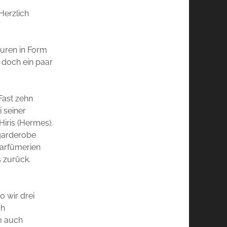
 Herzlich
puren in Form
 doch ein paar
Fast zehn
i seiner
Hiris (Hermes).
tgarderobe
Parfümerien
s zurück.
o wir drei
ch
m auch