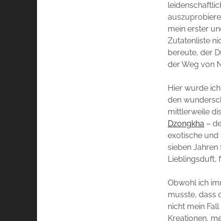
leidenschaftli
auszuprobieren
mein erster un
Zutatenliste n
bereute, der D
der Weg von No
Hier wurde ich
den wundersch
mittlerweile d
Dzongkha
– de
exotische und 
sieben Jahren 
Lieblingsduft,
Obwohl ich imm
musste, dass 
nicht mein Fall
Kreationen, me