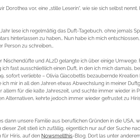
ir Dorothea vor, eine „stille Leserin“, wie sie sich selbst nennt.
 Jahr lese ich regelmäßig das Duft-Tagebuch, ohne jemals S
ars hinterlassen zu haben… Nun habe ich mich entschlossen,
er Person zu schreiben…
er Nischendüfte und ALzD gelangte ich über einige Umwege. 
 ich fast ausschließlich einen Duft, in den ich mich damals, be
9, sofort verliebte – Olivia Giacobettis bezaubernde Kreation 
te ich mir in all den Jahren etwas Abwechslung in meiner Duf
 allem für die kalte Jahreszeit, und suchte immer wieder in 
n Alternativen, kehrte jedoch immer wieder gefrustet zu Hiri
s dann unsere Familie aus beruflichen Gründen in die USA, w
n dieser Zeit stieß ich zufällig, eigentlich nur auf der Suche na
für Hiris, auf den
Nowsmellthis
-Blog. Dort las unter andere