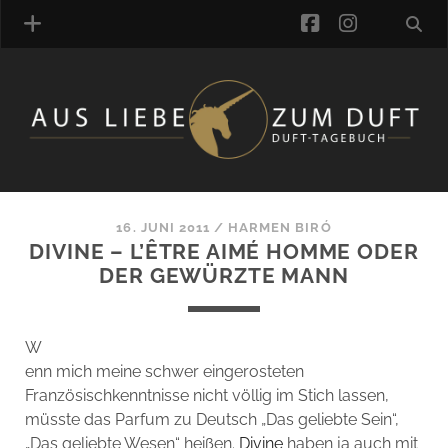
facebook
instagra
ÜBER UNS
DUFTVERZEICHNIS
MANUFAKTUREN
DUFTNOTEN
16. JUNI 2011
/
HARMEN BIRÓ
DIVINE – L’ÊTRE AIMÉ HOMME ODER
KOMMENTARE
DER GEWÜRZTE MANN
KATEGORIEN
SCHLAGWORTE
LINK-SAMMLUNG
W
ARTIKEL-ARCHIV
enn mich meine schwer eingerosteten
Französischkenntnisse nicht völlig im Stich lassen,
ONLINE-SHOP
müsste das Parfum zu Deutsch „Das geliebte Sein“,
DAS ALZD-TEAM
„Das geliebte Wesen“ heißen.
Divine
haben ja auch mit