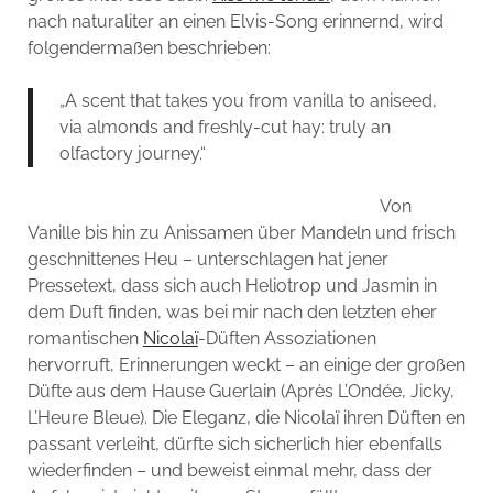
nach naturaliter an einen Elvis-Song erinnernd, wird
folgendermaßen beschrieben:
„A scent that takes you from vanilla to aniseed,
via almonds and freshly-cut hay: truly an
olfactory journey.“
Von
Vanille bis hin zu Anissamen über Mandeln und frisch
geschnittenes Heu – unterschlagen hat jener
Pressetext, dass sich auch Heliotrop und Jasmin in
dem Duft finden, was bei mir nach den letzten eher
romantischen
Nicolaï
-Düften Assoziationen
hervorruft, Erinnerungen weckt – an einige der großen
Düfte aus dem Hause Guerlain (Après L’Ondée, Jicky,
L’Heure Bleue). Die Eleganz, die Nicolaï ihren Düften en
passant verleiht, dürfte sich sicherlich hier ebenfalls
wiederfinden – und beweist einmal mehr, dass der