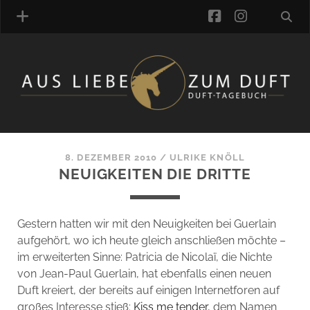
facebook
instagra
ÜBER UNS
DUFTVERZEICHNIS
MANUFAKTUREN
DUFTNOTEN
8. DEZEMBER 2010
/
ULRIKE KNÖLL
NEUIGKEITEN DIE DRITTE
KOMMENTARE
KATEGORIEN
SCHLAGWORTE
Gestern hatten wir mit den Neuigkeiten bei Guerlain
LINK-SAMMLUNG
aufgehört, wo ich heute gleich anschließen möchte –
ARTIKEL-ARCHIV
im erweiterten Sinne: Patricia de Nicolaï, die Nichte
von Jean-Paul Guerlain, hat ebenfalls einen neuen
ONLINE-SHOP
Duft kreiert, der bereits auf einigen Internetforen auf
DAS ALZD-TEAM
großes Interesse stieß:
Kiss me tender
, dem Namen