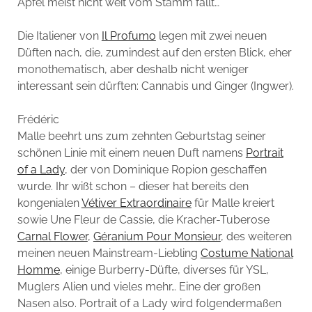
Apfel meist nicht weit vom Stamm fällt…
Die Italiener von
Il Profumo
legen mit zwei neuen
Düften nach, die, zumindest auf den ersten Blick, eher
monothematisch, aber deshalb nicht weniger
interessant sein dürften: Cannabis und Ginger (Ingwer).
Frédéric
Malle beehrt uns zum zehnten Geburtstag seiner
schönen Linie mit einem neuen Duft namens
Portrait
of a Lady
, der von Dominique Ropion geschaffen
wurde. Ihr wißt schon – dieser hat bereits den
kongenialen
Vétiver Extraordinaire
für Malle kreiert
sowie Une Fleur de Cassie, die Kracher-Tuberose
Carnal Flower
,
Géranium Pour Monsieur
, des weiteren
meinen neuen Mainstream-Liebling
Costume National
Homme
, einige Burberry-Düfte, diverses für YSL,
Muglers Alien und vieles mehr… Eine der großen
Nasen also. Portrait of a Lady wird folgendermaßen