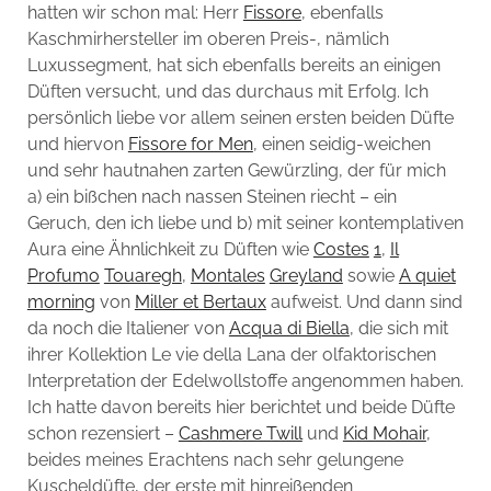
hatten wir schon mal: Herr
Fissore
, ebenfalls
Kaschmirhersteller im oberen Preis-, nämlich
Luxussegment, hat sich ebenfalls bereits an einigen
Düften versucht, und das durchaus mit Erfolg. Ich
persönlich liebe vor allem seinen ersten beiden Düfte
und hiervon
Fissore for Men
, einen seidig-weichen
und sehr hautnahen zarten Gewürzling, der für mich
a) ein bißchen nach nassen Steinen riecht – ein
Geruch, den ich liebe und b) mit seiner kontemplativen
Aura eine Ähnlichkeit zu Düften wie
Costes
1
,
Il
Profumo
Touaregh
,
Montales
Greyland
sowie
A quiet
morning
von
Miller et Bertaux
aufweist. Und dann sind
da noch die Italiener von
Acqua di Biella
, die sich mit
ihrer Kollektion Le vie della Lana der olfaktorischen
Interpretation der Edelwollstoffe angenommen haben.
Ich hatte davon bereits hier berichtet und beide Düfte
schon rezensiert –
Cashmere Twill
und
Kid Mohair
,
beides meines Erachtens nach sehr gelungene
Kuscheldüfte, der erste mit hinreißenden