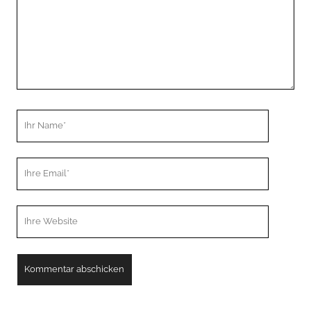
Ihr
Name
Ihre
Email
Webseiten
URL
A