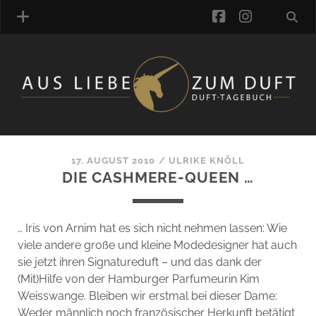
facebook
instagra
ÜBER UNS
DUFTVERZEICHNIS
MANUFAKTUREN
DUFTNOTEN
17. AUGUST 2010
/
ULRIKE KNÖLL
DIE CASHMERE-QUEEN …
KOMMENTARE
KATEGORIEN
SCHLAGWORTE
… Iris von Arnim hat es sich nicht nehmen lassen: Wie
LINK-SAMMLUNG
viele andere große und kleine Modedesigner hat auch
ARTIKEL-ARCHIV
sie jetzt ihren Signatureduft – und das dank der
(Mit)Hilfe von der Hamburger Parfumeurin Kim
ONLINE-SHOP
Weisswange. Bleiben wir erstmal bei dieser Dame:
DAS ALZD-TEAM
Weder männlich noch französischer Herkunft betätigt