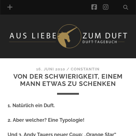
facebook
instagra
ÜBER UNS
DUFTVERZEICHNIS
MANUFAKTUREN
DUFTNOTEN
16. JUNI 2010
/
CONSTANTIN
VON DER SCHWIERIGKEIT, EINEM
KOMMENTARE
MANN ETWAS ZU SCHENKEN
KATEGORIEN
SCHLAGWORTE
LINK-SAMMLUNG
1. Natürlich ein Duft.
ARTIKEL-ARCHIV
2. Aber welcher? Eine Typologie!
ONLINE-SHOP
DAS ALZD-TEAM
Und 3. Andy Tauers neuer Coup: „Orange Star“