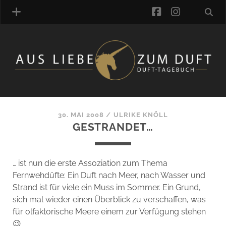
facebook
instagra
ÜBER UNS
DUFTVERZEICHNIS
MANUFAKTUREN
DUFTNOTEN
30. MAI 2008
/
ULRIKE KNÖLL
GESTRANDET…
KOMMENTARE
KATEGORIEN
SCHLAGWORTE
… ist nun die erste Assoziation zum Thema
LINK-SAMMLUNG
Fernwehdüfte: Ein Duft nach Meer, nach Wasser und
ARTIKEL-ARCHIV
Strand ist für viele ein Muss im Sommer. Ein Grund,
sich mal wieder einen Überblick zu verschaffen, was
ONLINE-SHOP
für olfaktorische Meere einem zur Verfügung stehen
DAS ALZD-TEAM
😉