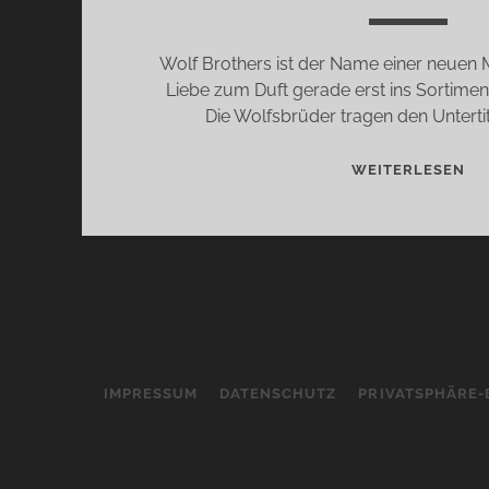
Wolf Brothers ist der Name einer neuen M
Liebe zum Duft gerade erst ins Sortim
Die Wolfsbrüder tragen den Untertit
WO
WEITERLESEN
BR
–
WI
SL
DÜ
IMPRESSUM
DATENSCHUTZ
PRIVATSPHÄRE-