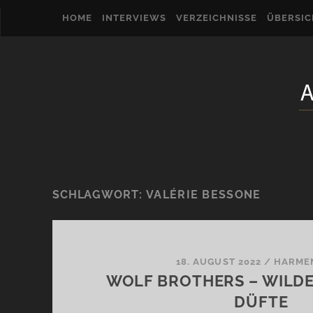
HOME
INTERVIEWS
VERZEICHNISSE
ÜBERSI
SCHLAGWORT:
VALÉRIE BESSONE
18. AUGUST 2022
/
HARME
WOLF BROTHERS – WILDE
DÜFTE