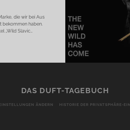
arke, die wir bei Aus
ent bekommen haben.
el „Wild Slavic…
LF
OTHERS
LDE,
AWISCHE
FTE
DAS DUFT-TAGEBUCH
EINSTELLUNGEN ÄNDERN
HISTORIE DER PRIVATSPHÄRE-E