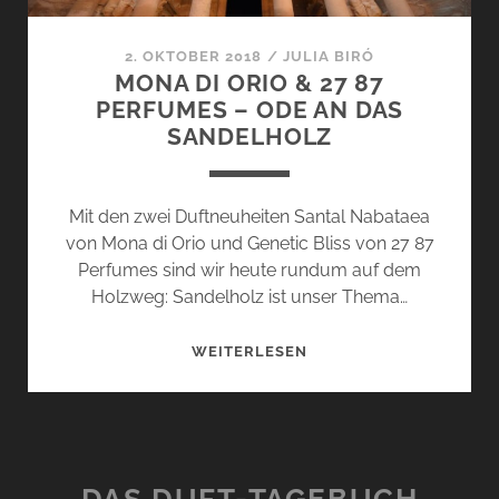
2. OKTOBER 2018
/
JULIA BIRÓ
MONA DI ORIO & 27 87
PERFUMES – ODE AN DAS
SANDELHOLZ
Mit den zwei Duftneuheiten Santal Nabataea
von Mona di Orio und Genetic Bliss von 27 87
Perfumes sind wir heute rundum auf dem
Holzweg: Sandelholz ist unser Thema…
MONA
WEITERLESEN
DI
ORIO
&
27
87
DAS DUFT-TAGEBUCH