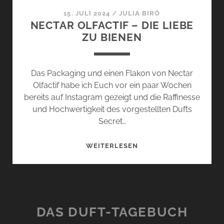
15. JULI 2024
/
JULIA BIRÓ
NECTAR OLFACTIF – DIE LIEBE
ZU BIENEN
Das Packaging und einen Flakon von Nectar
Olfactif habe ich Euch vor ein paar Wochen
bereits auf Instagram gezeigt und die Raffinesse
und Hochwertigkeit des vorgestellten Dufts
Secret…
NECTAR
WEITERLESEN
OLFACTIF
–
DIE
LIEBE
ZU
DAS DUFT-TAGEBUCH
BIENEN