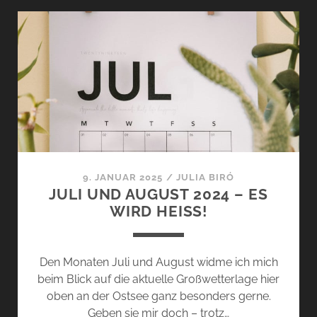
AMBRE
CRISTAL
VON
NECTAR
OLFACTIF
–
DIE
NEUE
LINIE
OPUS
N°2
9. JANUAR 2025
/
JULIA BIRÓ
JULI UND AUGUST 2024 – ES
WIRD HEISS!
Den Monaten Juli und August widme ich mich
beim Blick auf die aktuelle Großwetterlage hier
oben an der Ostsee ganz besonders gerne.
Geben sie mir doch – trotz…