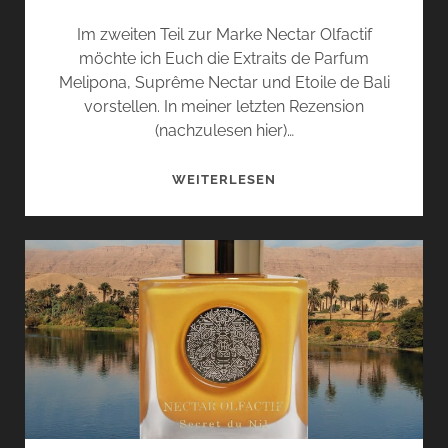
Im zweiten Teil zur Marke Nectar Olfactif
möchte ich Euch die Extraits de Parfum
Melipona, Suprême Nectar und Etoile de Bali
vorstellen. In meiner letzten Rezension
(nachzulesen hier)…
MELIPONA,
WEITERLESEN
SUPRÊME
NECTAR
UND
ETOILE
DE
BALI
VON
NECTAR
OLFACTIF