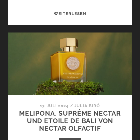
JULI
WEITERLESEN
UND
AUGUST
2024
–
ES
WIRD
HEISS!
17. JULI 2024
/
JULIA BIRÓ
MELIPONA, SUPRÊME NECTAR
UND ETOILE DE BALI VON
NECTAR OLFACTIF