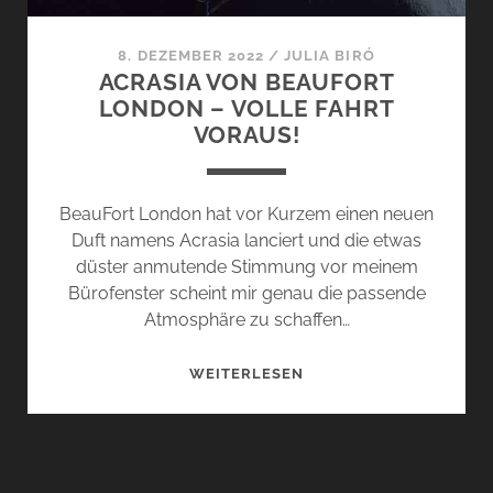
8. DEZEMBER 2022
/
JULIA BIRÓ
ACRASIA VON BEAUFORT
LONDON – VOLLE FAHRT
VORAUS!
BeauFort London hat vor Kurzem einen neuen
Duft namens Acrasia lanciert und die etwas
düster anmutende Stimmung vor meinem
Bürofenster scheint mir genau die passende
Atmosphäre zu schaffen…
ACRASIA
WEITERLESEN
VON
BEAUFORT
LONDON
–