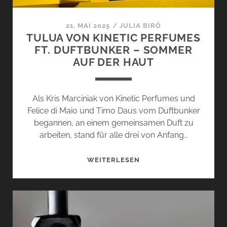
21. MAI 2025
/
JULIA BIRÓ
TULUA VON KINETIC PERFUMES
FT. DUFTBUNKER – SOMMER
AUF DER HAUT
Als Kris Marciniak von Kinetic Perfumes und
Felice di Maio und Timo Daus vom Duftbunker
begannen, an einem gemeinsamen Duft zu
arbeiten, stand für alle drei von Anfang…
TULUA
WEITERLESEN
VON
KINETIC
PERFUMES
FT.
DUFTBUNKER