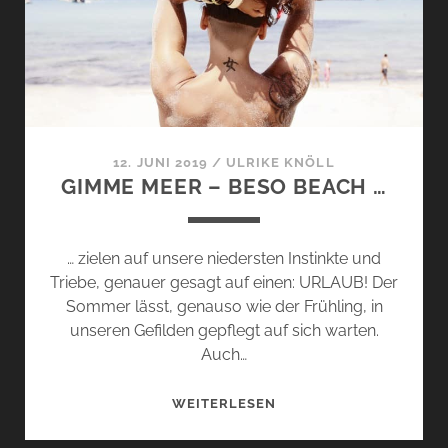
CANALLA
UND
BESO
NEGRO
…
12. JUNI 2019
/
ULRIKE KNÖLL
GIMME MEER – BESO BEACH …
… zielen auf unsere niedersten Instinkte und
Triebe, genauer gesagt auf einen: URLAUB! Der
Sommer lässt, genauso wie der Frühling, in
unseren Gefilden gepflegt auf sich warten.
Auch…
GIMME
WEITERLESEN
MEER