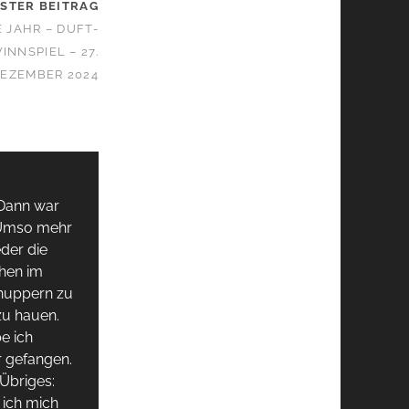
STER BEITRAG
 JAHR – DUFT-
NNSPIEL – 27.
EZEMBER 2024
 Dann war
. Umso mehr
eder die
hen im
hnuppern zu
 zu hauen.
e ich
r gefangen.
 Übriges:
 ich mich