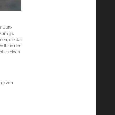
r Duft-
 zum 31.
nnen, die das
n Ihr in den
t es einen
 g) von