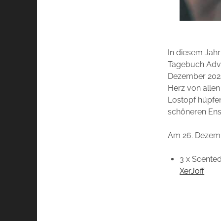
In diesem Jahr
Tagebuch Adve
Dezember 2024 
Herz von allen
Lostopf hüpfe
schöneren Ens
Am 26. Dezemb
3 x Scente
XerJoff