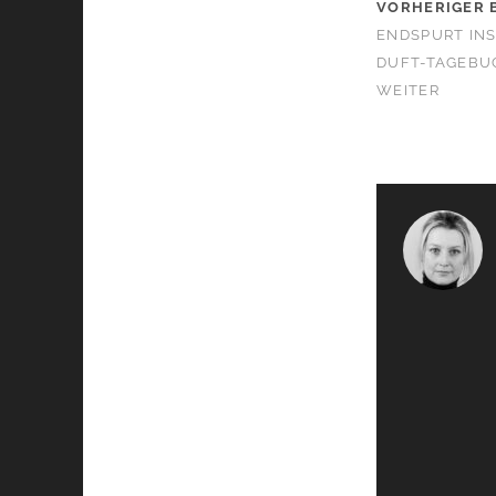
VORHERIGER 
ENDSPURT INS
DUFT-TAGEBU
WEITER