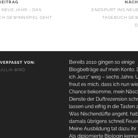
BEITRAG
NÄCH
 NEUE JAHR – DAS
ENDSPURT INS NEUE
CH GEWINNSPIEL GEHT
TAGEBUCH GEWI
D
Bereits 2010 gingen so einige
VERFASST VON:
Blogbeiträge auf mein Konto.
JULIA BIRÓ
ich „kurz“ weg – sechs Jahre
freut es mich, dass ich nun wi
Chance bekomme, mein Näsc
Dienste der Duftrezension sc
lassen und eifrig in die Tasten
Was Nischendüfte angeht, hab
damals übrigens schnell Feue
Meine Ausbildung tat dazu ihr
Als diplomierte Biologin kenne