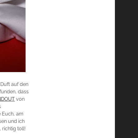
Duft auf den
funden, dass
NDOUT
von
s
e Euch, am
sen und ich
ichtig toll!