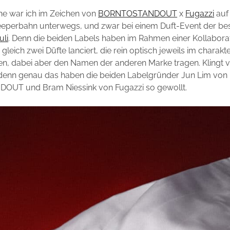
he war ich im Zeichen von
BORNTOSTANDOUT
x
Fugazzi
auf
perbahn unterwegs, und zwar bei einem Duft-Event der be
uli
. Denn die beiden Labels haben im Rahmen einer Kollaborat
gleich zwei Düfte lanciert, die rein optisch jeweils im charakt
en, dabei aber den Namen der anderen Marke tragen. Klingt 
, denn genau das haben die beiden Labelgründer Jun Lim von
UT und Bram Niessink von Fugazzi so gewollt.