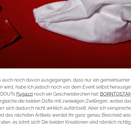
gs auch noch davon ausgegangen, dass nur ein gemeinsamer 
n wird, habe ich jedoch noch vor dem Event selbst herausge
NDOUTs
Fugazzi
noch ein Geschwisterchen hat:
BORNTOSTA
ergleiche die beiden Düfte mit zweieiigen Zwillingen, wobei da
 sich dadurch nicht wirklich aufdröselt. Aber ich versprech
d des nächsten Artikels werdet Ihr ganz genau Bescheid wis
ten, es lohnt sich! Die beiden Kreationen sind nämlich richtig, r