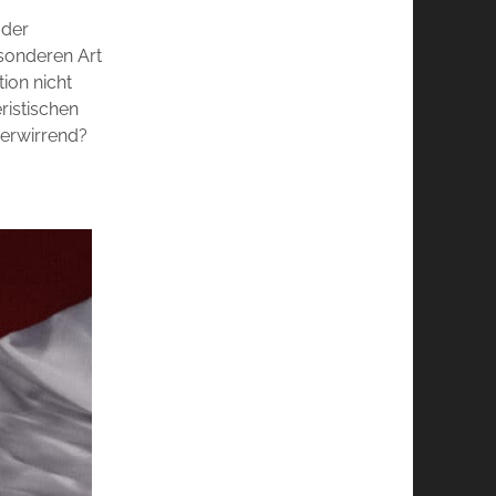
 der
sonderen Art
ion nicht
eristischen
verwirrend?