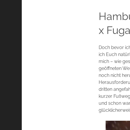
Hambu
x Fuga
Doch bevor ich
ich Euch natür
mich – wie ge
geöffneten Wei
noch nicht her
Herausforderun
dritten angefa
kurzer Fußweg 
und schon war
glücklicherwei