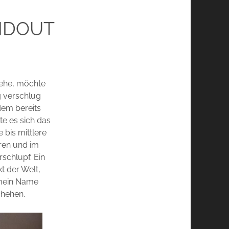
ANDOUT
gehe, möchte
g verschlug
dem bereits
te es sich das
 bis mittlere
ren und im
rschlupf. Ein
t der Welt,
 mein Name
chehen.