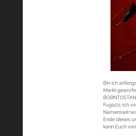
Bin ich anfan
Markt geworfe
BORNTOSTA
Fugazzi. Ich v
Namenswirrwarr
Ende dieses un
kann Euch verra