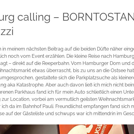
rg calling – BORNTOST
zzi
 in meinem nächsten Beitrag auf die beiden Düfte näher ein
lich noch vom Event erzählen. Die kleine Reise nach Hambur
sagt – direkt auf die Reeperbahn. Vom Hamburger Dom und 
hnachtsmarkt etwas überrascht, bis zu uns an die Ostsee hat
umgesprochen, gestaltete sich die Parkplatzsuche als kleinere
g aka Katastrophe. Aber auch davon ließ ich mich nicht beir
hrenen Parkhaus fand ich für mein Auto schließlich einen Unte
zur Location, vorbei am vermutlich geilsten Weihnachtsmark
 ich da im Bahnhof Pauli. Freundlichst empfangen fand sich
se auf der Gästeliste und schwups war ich mittendrin im Ges