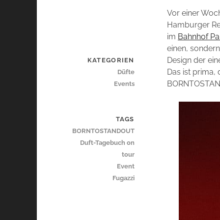
Vor einer Woc
Hamburger Ree
im
Bahnhof Pa
einen, sondern 
Design der ein
KATEGORIEN
Das ist prima
Düfte
BORNTOSTANDO
Events
TAGS
BORNTOSTANDOUT
Duft-Tagebuch on
tour
Event
Fugazzi