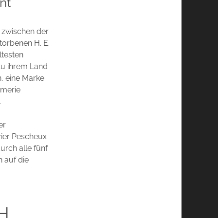
nt
 zwischen der
torbenen H. E.
ltesten
 zu ihrem Land
, eine Marke
ümerie
.
er
vier Pescheux
urch alle fünf
 auf die
AH