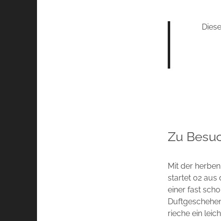
Diese
Zu Besu
Mit der herbe
startet 02 aus
einer fast sch
Duftgeschehen,
rieche ein lei