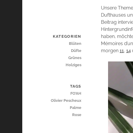
Unsere Them
Dufthauses unt
Beitrag interv
Hintergrundin
haben, möchte 
KATEGORIEN
Mémoires d’un
Blüten
morgen
11
,
14
Düfte
Grünes
Holziges
TAGS
FO’AH
Olivier Pescheux
Palme
Rose