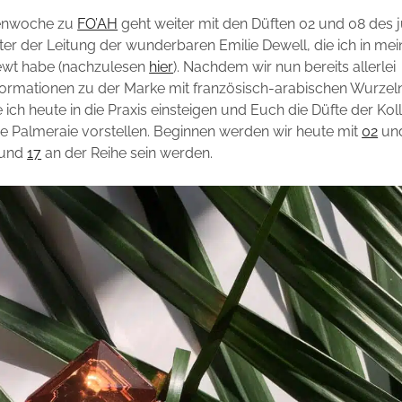
enwoche zu
FO’AH
geht weiter mit den Düften 02 und 08 des 
er der Leitung der wunderbaren Emilie Dewell, die ich in mei
iewt habe (nachzulesen
hier
). Nachdem wir nun bereits allerlei
formationen zu der Marke mit französisch-arabischen Wurzel
ich heute in die Praxis einsteigen und Euch die Düfte der Kol
e Palmeraie vorstellen. Beginnen werden wir heute mit
02
un
und
17
an der Reihe sein werden.