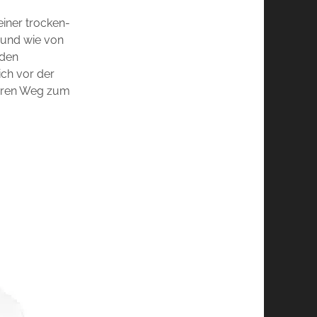
iner trocken-
n und wie von
 den
ich vor der
ihren Weg zum