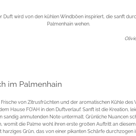
r Duft wird von den kühlen Windböen inspiriert, die sanft dur
Palmenhain wehen.
Olivi
ch im Palmenhain
n Frische von Zitrusfrüchten und der aromatischen Kühle des
 dem Hause FO’AH in den Duftverlauf. Sanft ist die Kreation, le
on sandig anmutenden Note untermalt. Grünliche Nuancen sch
 womit die Palme wohl ihren erste großen Auftritt an diesem 
cht harziges Grün, das von einer pikanten Schärfe durchzogen is