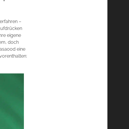
erfahren –
aufdrücken
ihre eigene
tem, doch
Masaood eine
vorenthalten: