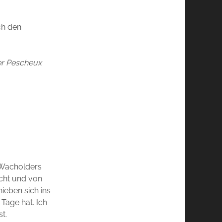
ch den
er Pescheux
 Wacholders
icht und von
ieben sich ins
Tage hat. Ich
t.