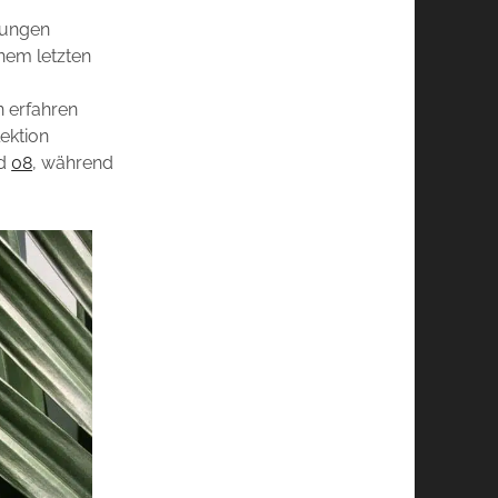
jungen
nem letzten
n erfahren
lektion
d
08
, während