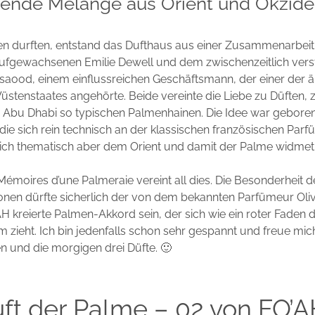
tende Melange aus Orient und Okzide
ren durften, entstand das Dufthaus aus einer Zusammenarbeit
aufgewachsenen Emilie Dewell und dem zwischenzeitlich vers
aood, einem einflussreichen Geschäftsmann, der einer der ä
üstenstaates angehörte. Beide vereinte die Liebe zu Düften,
 Abu Dhabi so typischen Palmenhainen. Die Idee war geboren
 die sich rein technisch an der klassischen französischen Parf
e sich thematisch aber dem Orient und damit der Palme widmet
 Mémoires d’une Palmeraie vereint all dies. Die Besonderheit d
onen dürfte sicherlich der von dem bekannten Parfümeur Oli
AH kreierte Palmen-Akkord sein, der sich wie ein roter Faden d
 zieht. Ich bin jedenfalls schon sehr gespannt und freue mich
n und die morgigen drei Düfte. 🙂
ft der Palme – 02 von FO’