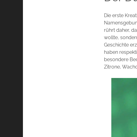
Die erste Krea
Namensgebung 
rührt daher, 
wollte, sondern
Geschichte er
haben respekti
besondere Bede
Zitrone, Wach