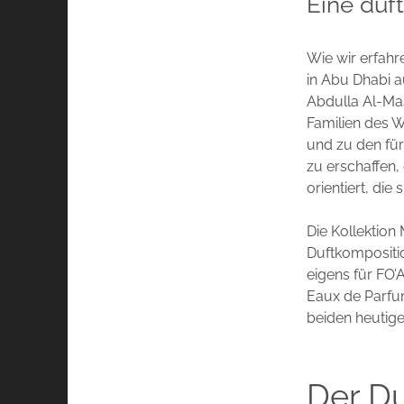
Eine duf
Wie wir erfah
in Abu Dhabi 
Abdulla Al-Mas
Familien des W
und zu den für
zu erschaffen,
orientiert, di
Die Kollektion
Duftkompositi
eigens für FO’
Eaux de Parfum
beiden heutige
Der Du