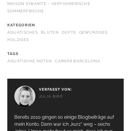
MAISON SYBARITE – VERFÜHRERISCHE
SOMMERFRISCHE
KATEGORIEN
AQUATISCHES
BLÜTEN
DÜFTE
GEWÜRZIGES
HOLZIGES
TAGS
AQUATISCHE NOTEN
CARNER BARCELONA
VERFASST VON:
JULIA BIRÓ
Bereits 2010 gingen so einige Blogbeiträge auf
mein Konto. Dann war ich „kurz“ weg – sechs