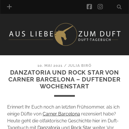
facebook
instagra
ÜBER UNS
DUFTVERZEICHNIS
MANUFAKTUREN
DUFTNOTEN
10. MAI 2021
/
JULIA BIRÓ
DANZATORIA UND ROCK STAR VON
KOMMENTARE
CARNER BARCELONA – DUFTENDER
KATEGORIEN
WOCHENSTART
SCHLAGWORTE
LINK-SAMMLUNG
ARTIKEL-ARCHIV
Erinnert Ihr Euch noch an letzten Frühsommer, als ich
einige Düfte von
Carner Barcelona
rezensiert habe?
ONLINE-SHOP
Heute geht die olfaktorische Geschichte hier im Duft-
DAS ALZD-TEAM
Tagebuch mit
Danzatoria
und
Rock Star
weiter. Vor