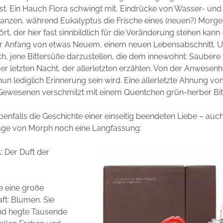
t. Ein Hauch Flora schwingt mit, Eindrücke von Wasser- und
anzen, während Eukalyptus die Frische eines (neuen?) Morg
t, der hier fast sinnbildlich für die Veränderung stehen kann
der Anfang von etwas Neuem, einem neuen Lebensabschnitt. U
, jene Bittersüße darzustellen, die dem innewohnt: Saubere
er letzten Nacht, der allerletzten erzählen. Von der Anwesenh
 nun lediglich Erinnerung sein wird. Eine allerletzte Ahnung 
Gewesenen verschmilzt mit einem Quentchen grün-herber Bitt
benfalls die Geschichte einer einseitig beendeten Liebe – auch 
ge von Morph noch eine Langfassung:
: Der Duft der
e eine große
ft: Blumen. Sie
und hegte Tausende