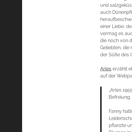
und salzgeküss
auch Dünenpfl
heraufbeschwör
einer Liebe, 
vermag es auch
die noch von d
Geliebten, die
der Süße des 
Arles
erzählt e
auf der Webpa
„Arles 1955
Befreiung.
Fanny hatt
Leidenscha
pflanzte 