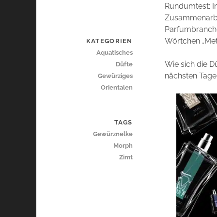
Rundumtest: I
Zusammenarbei
Parfumbranche
Wörtchen „Met
KATEGORIEN
Aquatisches
Wie sich die D
Düfte
nächsten Tage 
Gewürziges
Orientalen
TAGS
Gewürznelke
Morph
Zimt