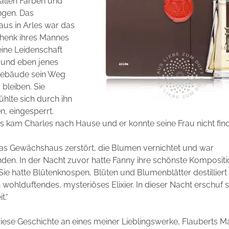
allen Farben und
ngen. Das
us in Arles war das
chenk ihres Mannes
eine Leidenschaft
 und eben jenes
Gebäude sein Weg
 bleiben. Sie
ühlte sich durch ihn
, eingesperrt.
s kam Charles nach Hause und er konnte seine Frau nicht fin
das Gewächshaus zerstört, die Blumen vernichtet und war
en. In der Nacht zuvor hatte Fanny ihre schönste Kompositi
 Sie hatte Blütenknospen, Blüten und Blumenblätter destilliert
n wohlduftendes, mysteriöses Elixier. In dieser Nacht erschuf 
t.“
diese Geschichte an eines meiner Lieblingswerke, Flauberts