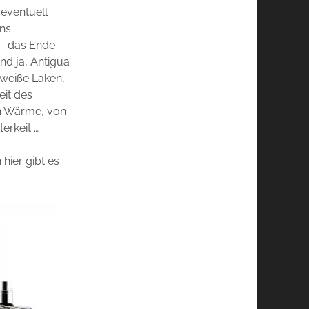
 eventuell
ens
 – das Ende
nd ja, Antigua
 weiße Laken,
eit des
von Wärme, von
erkeit …
hier gibt es