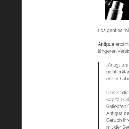
Los geht es mi
Antigua
erzähl
längeren Versio
„Antigua 1
nicht erkl
erlebt hab
Dies ist di
Kapitän Ol
Geliebten D
Antigua be
Geruch ihr
mit der See