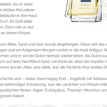
eitete. Als er eines
m letzten Mal neben
liebkoste er ihre Haut
uch. Ihr Duft blieb
en. Dann rieb er das
an seinen Körper.
von Meer, Sand und Salz wurde eingefangen. Oliver ließ das
gen und am folgenden Morgen verließ er die Insel Antigua. N
men und er würde Dulce niemals wiedersehen. Als Dulce a
ch auf dem Nachttisch fand, verstand sie, dass der Kapitän 
en würde. Alles, was blieb, war die Alchimie ihrer beiden Dü
chichte also – leider ohne Happy End … Angefüllt mit Sehnsu
nd wehmütiger Erinnerung, was die Leutchen von Morph mitte
quatischen Noten, Algen, Eukalyptus, Thymian, Moschus u
egossen haben.