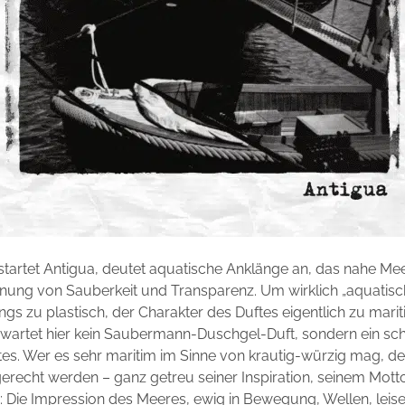
t startet Antigua, deutet aquatische Anklänge an, das nahe Mee
hnung von Sauberkeit und Transparenz. Um wirklich „aquatisch“
ings zu plastisch, der Charakter des Duftes eigentlich zu marit
wartet hier kein Saubermann-Duschgel-Duft, sondern ein sch
es. Wer es sehr maritim im Sinne von krautig-würzig mag, d
gerecht werden – ganz getreu seiner Inspiration, seinem Motto
: Die Impression des Meeres, ewig in Bewegung, Wellen, leis