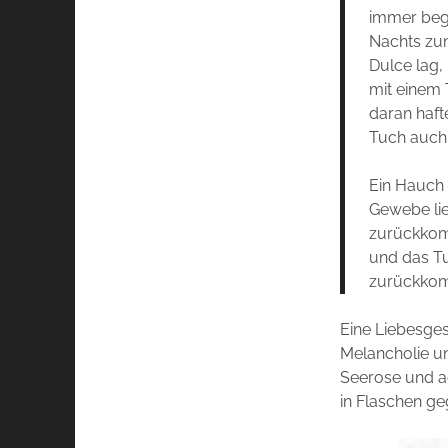
immer begl
Nachts zu
Dulce lag, 
mit einem T
daran haft
Tuch auch 
Ein Hauch 
Gewebe lie
zurückkom
und das Tu
zurückkomm
Eine Liebesges
Melancholie u
Seerose und a
in Flaschen g