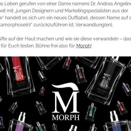
ns Leben gerufen von einer Dame namens Dr. Andrea Angelino
t mit „jungen Designern und Marketingspezialisten aus der
“ handelt es sich um ein neues Duftlabel, dessen Name auf
amorphose(n)“ zurückzuführen ist, Verwandlung(en).
üfte auf der Haut machen und wie sie diese verwandeln – das
für Euch testen. Bühne frei also für
Morph
!