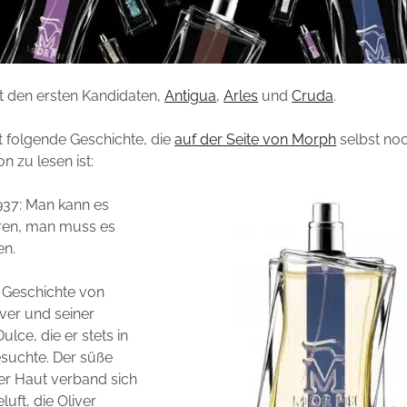
t den ersten Kandidaten,
Antigua
,
Arles
und
Cruda
.
t folgende Geschichte, die
auf der Seite von Morph
selbst noc
n zu lesen ist:
937: Man kann es
ären, man muss es
en.
e Geschichte von
iver und seiner
ulce, die er stets in
suchte. Der süße
er Haut verband sich
luft, die Oliver