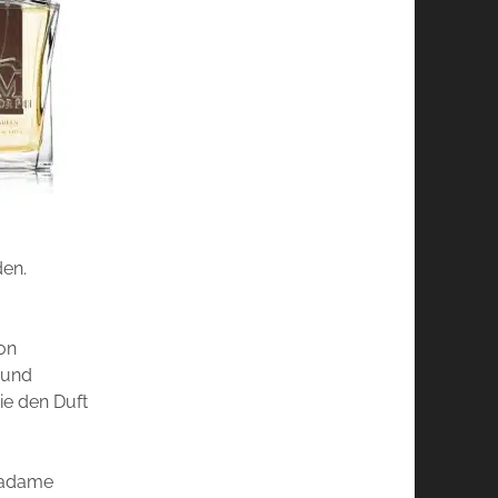
den.
on
 und
sie den Duft
 Madame