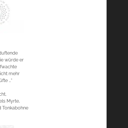
 duftende
ie würde er
ufwachte
nicht mehr
fte …“
cht,
ls Myrte,
nd Tonkabohne