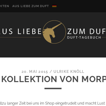
CHTEN
AUS LIEBE ZUM DUFT
20. MAI 2015
/
ULRIKE KNÖLL
 KOLLEKTION VON MOR
 allzu langer Zeit bei uns im Shop eingetrudelt und macht Lust