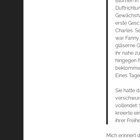
Blumen in 
Duftrichtu
Gewächsha
erste Ges
Charles. S
war Fanny
gläserne 
ihr nahe zu
hingegen f
beklommen
Eines Tage
Sie hatte 
verschwund
vollendet:
kreierte ei
ihrer Freihei
Mich erinnert 