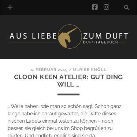
facebook
instagra
ÜBER UNS
DUFTVERZEICHNIS
MANUFAKTUREN
DUFTNOTEN
4. FEBRUAR 2015
/
ULRIKE KNÖLL
CLOON KEEN ATELIER: GUT DING
KOMMENTARE
WILL …
KATEGORIEN
SCHLAGWORTE
LINK-SAMMLUNG
… Weile haben, wie man so schön sagt. Schon ganz
ARTIKEL-ARCHIV
lange habe ich darauf gewartet, die Düfte dieses
irischen Labels einmal testen zu können – noch
ONLINE-SHOP
besser, sie gleich bei uns im Shop begrüßen zu
DAS ALZD-TEAM
dürfen. Und endlich, endlich sind sie da.