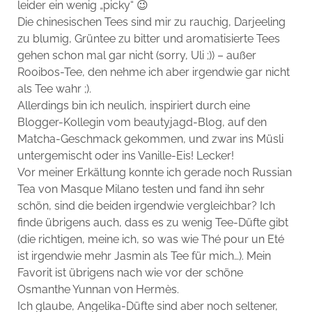
leider ein wenig „picky“ 😉
Die chinesischen Tees sind mir zu rauchig, Darjeeling
zu blumig, Grüntee zu bitter und aromatisierte Tees
gehen schon mal gar nicht (sorry, Uli ;)) – außer
Rooibos-Tee, den nehme ich aber irgendwie gar nicht
als Tee wahr ;).
Allerdings bin ich neulich, inspiriert durch eine
Blogger-Kollegin vom beautyjagd-Blog, auf den
Matcha-Geschmack gekommen, und zwar ins Müsli
untergemischt oder ins Vanille-Eis! Lecker!
Vor meiner Erkältung konnte ich gerade noch Russian
Tea von Masque Milano testen und fand ihn sehr
schön, sind die beiden irgendwie vergleichbar? Ich
finde übrigens auch, dass es zu wenig Tee-Düfte gibt
(die richtigen, meine ich, so was wie Thé pour un Eté
ist irgendwie mehr Jasmin als Tee für mich…). Mein
Favorit ist übrigens nach wie vor der schöne
Osmanthe Yunnan von Hermès.
Ich glaube, Angelika-Düfte sind aber noch seltener,