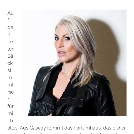
Au
f
de
n
ers
ten
Bli
ck
sti
m
mt
hie
r
für
mi
ch
alles: Aus Galway kommt das Parfumhaus, das bisher