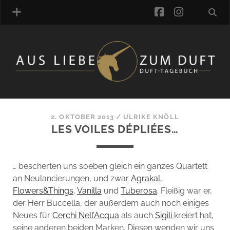
facebook
instagra
ÜBER UNS
DUFTVERZEICHNIS
MANUFAKTUREN
DUFTNOTEN
2. OKTOBER 2013
/
ULRIKE KNÖLL
LES VOILES DÉPLIÉES…
KOMMENTARE
KATEGORIEN
SCHLAGWORTE
… bescherten uns soeben gleich ein ganzes Quartett
LINK-SAMMLUNG
an Neulancierungen, und zwar
Agrakal
,
ARTIKEL-ARCHIV
Flowers&Things
,
Vanilla
und
Tuberosa
. Fleißig war er,
der Herr Buccella, der außerdem auch noch einiges
ONLINE-SHOP
Neues für
Cerchi Nell’Acqua
als auch
Sigili
kreiert hat,
DAS ALZD-TEAM
seine anderen beiden Marken. Diesen wenden wir uns