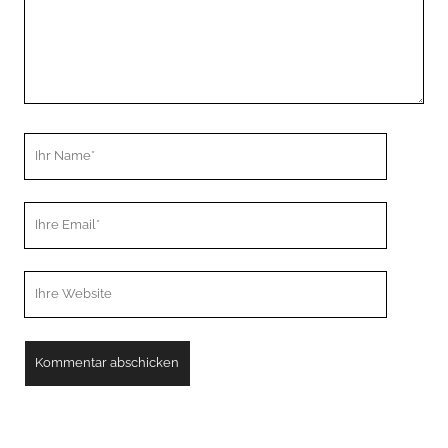
Ihr
Name
Ihre
Email
Webseiten
URL
A
l