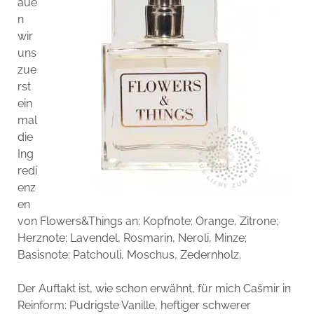
aue
n
wir
uns
zue
rst
ein
mal
die
Ing
redi
enz
en
von Flowers&Things an: Kopfnote: Orange, Zitrone;
Herznote: Lavendel, Rosmarin, Neroli, Minze;
Basisnote: Patchouli, Moschus, Zedernholz.
Der Auftakt ist, wie schon erwähnt, für mich Cašmir in
Reinform: Pudrigste Vanille, heftiger schwerer