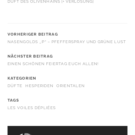
DUFT DES OLIVENHAINS [+ VERLOSUNG]
VORHERIGER BEITRAG
NASENGOLDS „:P“ – PFEFFERSPRAY UND GRÜNE LUST
NÄCHSTER BEITRAG
EINEN SCHÖNEN FEIERTAG EUCH ALLEN!
KATEGORIEN
DÜFTE
HESPERIDEN
ORIENTALEN
TAGS
LES VOILES DÉPLIÉES