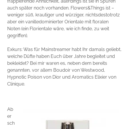
frappierende Ähnlichkeit, allerdings ist sie in Spuren
auch später noch vorhanden. Flowers&Things ist –
weniger süß, krautiger und würziger, nichtsdestotrotz
aber ein vanilledominierter Orientale mit floralen
Noten (ein Florientale wäre, wie ich finde, zu weit
gegriffen).
Exkurs: Was für Mainstreamer habt Ihr damals geliebt,
welche Düfte haben Euch über Jahre begleitet und
bekleidet? Bei mir waren es, neben dem bereits
genannten, vor allem Boudoir von Westwood,
Hypnotic Poison von Dior und Aromatics Elixier von
Clinique.
Ab
er
sch