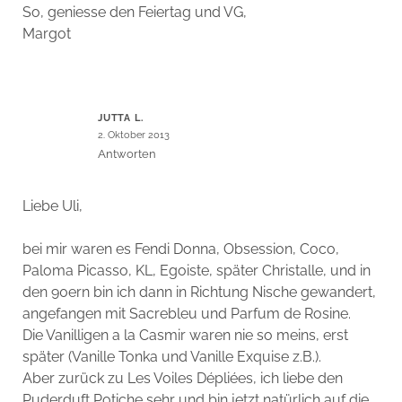
So, geniesse den Feiertag und VG,
Margot
JUTTA L.
2. Oktober 2013
Antworten
Liebe Uli,
bei mir waren es Fendi Donna, Obsession, Coco,
Paloma Picasso, KL, Egoiste, später Christalle, und in
den 90ern bin ich dann in Richtung Nische gewandert,
angefangen mit Sacrebleu und Parfum de Rosine.
Die Vanilligen a la Casmir waren nie so meins, erst
später (Vanille Tonka und Vanille Exquise z.B.).
Aber zurück zu Les Voiles Dépliées, ich liebe den
Puderduft Potiche sehr und bin jetzt natürlich auf die