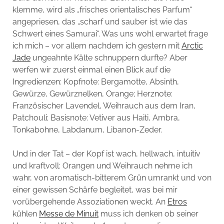
klemme, wird als „frisches orientalisches Parfum“
angepriesen, das „scharf und sauber ist wie das
Schwert eines Samurai“. Was uns wohl erwartet frage
ich mich – vor allem nachdem ich gestern mit
Arctic
Jade
ungeahnte Kälte schnuppern durfte? Aber
werfen wir zuerst einmal einen Blick auf die
Ingredienzen: Kopfnote: Bergamotte, Absinth,
Gewürze, Gewürznelken, Orange; Herznote:
Französischer Lavendel, Weihrauch aus dem Iran,
Patchouli; Basisnote: Vetiver aus Haiti, Ambra,
Tonkabohne, Labdanum, Libanon-Zeder.
Und in der Tat – der Kopf ist wach, hellwach, intuitiv
und kraftvoll: Orangen und Weihrauch nehme ich
wahr, von aromatisch-bitterem Grün umrankt und von
einer gewissen Schärfe begleitet, was bei mir
vorübergehende Assoziationen weckt. An
Etros
kühlen
Messe de Minuit
muss ich denken ob seiner