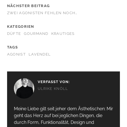
NÄCHSTER BEITRAG
ZWEI AGONISTEN FEHLEN NOCH…
KATEGORIEN
DÜFTE
GOURMAND
KRAUTIGES
TAGS
AGONIST
LAVENDEL
VERFASST VON:
ULRIKE KNÖLL
Meine Liebe gilt seit jeher dem Ästhetischen: Mir
geht das Herz auf bei jeglichen Dingen, die
durch Form, Funktionalität, Design und