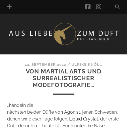
facebook
instagra
ÜBER UNS
DUFTVERZEICHNIS
MANUFAKTUREN
DUFTNOTEN
14. SEPTEMBER 2012
/
ULRIKE KNÖLL
VON MARTIAL ARTS UND
KOMMENTARE
SURREALISTISCHER
KATEGORIEN
MODEFOTOGRAFIE…
SCHLAGWORTE
LINK-SAMMLUNG
ARTIKEL-ARCHIV
…handeln die
nächsten beiden Düfte von
Agonist
, jenen Schweden,
ONLINE-SHOP
denen wir dieser Tage folgen.
Liquid Crystal
, der erste
DAS ALZD-TEAM
Duft, den ich mir heute für Euch unter die Nase