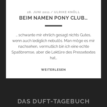
28. JUNI 2011
/
ULRIKE KNÖLL
BEIM NAMEN PONY CLUB…
… schwante mir ehrlich gesagt nichts Gutes,
wenn auch lediglich nebulös. Man möge es mir
nachsehen, vermutlich bin ich eine echte
Spaßbremse, aber die Lektüre des Pressetextes
hat…
BEIM
WEITERLESEN
NAMEN
PONY
CLUB…
DAS DUFT-TAGEBUCH