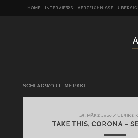
HOME
INTERVIEWS
VERZEICHNISSE
ÜBERSI
SCHLAGWORT:
MERAKI
26. MÄRZ 2020
/
ULRIKE 
TAKE THIS, CORONA – S