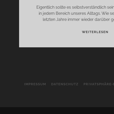
Eigentlich sollte es selbstverständlich se
in jedem Bereich unseres Alltags. Wie se
letzten Jahre immer wieder darüber g
TA
WEITERLESEN
THI
CO
–
SE
RO
IMPRESSUM
DATENSCHUTZ
PRIVATSPHÄRE-