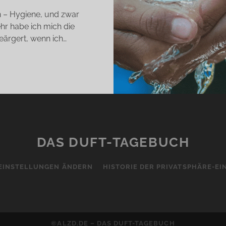
in – Hygiene, und zwar
hr habe ich mich die
eärgert, wenn ich…
KE
S,
RONA
IFE
CKS!
DAS DUFT-TAGEBUCH
EINSTELLUNGEN ÄNDERN
HISTORIE DER PRIVATSPHÄRE-E
©ALZD.DE – DAS DUFT-TAGEBUCH