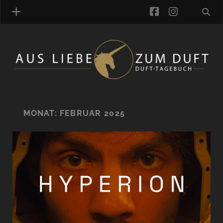
facebook
instagra
ÜBER UNS
DUFTVERZEICHNIS
MANUFAKTUREN
DUFTNOTEN
MONAT:
FEBRUAR 2025
KOMMENTARE
KATEGORIEN
SCHLAGWORTE
LINK-SAMMLUNG
ARTIKEL-ARCHIV
ONLINE-SHOP
DAS ALZD-TEAM