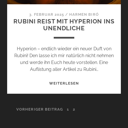
3. FEBRUAR 2025
/
HARMEN BIRÓ
RUBINI REIST MIT HYPERION INS
UNENDLICHE
Hyperion – endlich wieder ein neuer Duft von
Rubini! Den lasse ich mir natürlich nicht nehmen
und werde ihn Euch heute vorstellen. Eine
Auflistung aller Artikel zu Rubini…
RUBINI
WEITERLESEN
REIST
MIT
HYPERION
SEITENNUMMERIERUNG
VORHERIGER BEITRAG
1
2
INS
UNENDLICHE
DER