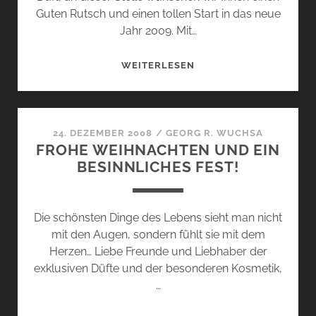
Guten Rutsch und einen tollen Start in das neue
Jahr 2009. Mit…
ALLES
WEITERLESEN
GUTE
FÜR
DAS
NEUE
24. DEZEMBER 2008
/
GEORG R. WUCHSA
FROHE WEIHNACHTEN UND EIN
JAHR
BESINNLICHES FEST!
2009!
Die schönsten Dinge des Lebens sieht man nicht
mit den Augen, sondern fühlt sie mit dem
Herzen… Liebe Freunde und Liebhaber der
exklusiven Düfte und der besonderen Kosmetik,
…